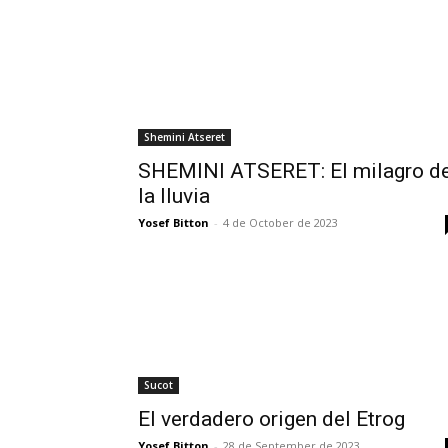
Shemini Atseret
SHEMINI ATSERET: El milagro d
la lluvia
Yosef Bitton
-
4 de October de 2023
Sucot
El verdadero origen del Etrog
Yosef Bitton
-
28 de September de 2023