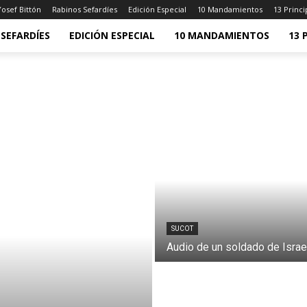
osef Bittón
Rabinos Sefardíes
Edición Especial
10 Mandamientos
13 Princi
SEFARDÍES
EDICIÓN ESPECIAL
10 MANDAMIENTOS
13 
SUCOT
Audio de un soldado de Israe