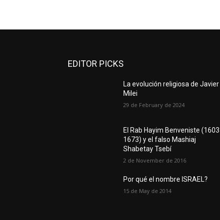
EDITOR PICKS
La evolución religiosa de Javier
Milei
29 de February de 2024
El Rab Hayim Benveniste (1603
1673) y el falso Mashiaj
Shabetay Tsebí
2 de November de 2016
Por qué el nombre ISRAEL?
15 de May de 2014