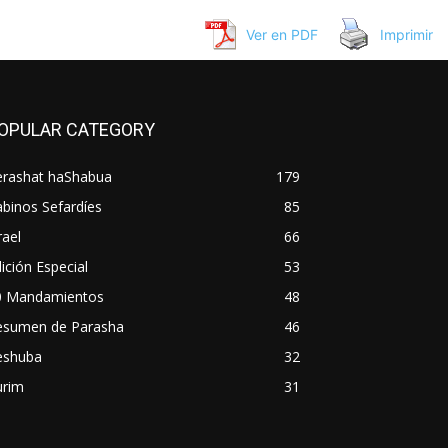
Ver en PDF
Imprimir
OPULAR CATEGORY
erashat haShabua
179
binos Sefardíes
85
rael
66
ición Especial
53
0 Mandamientos
48
esumen de Parasha
46
eshuba
32
urim
31