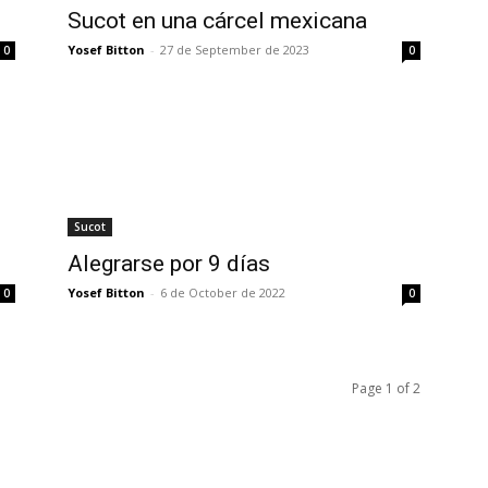
Sucot en una cárcel mexicana
Yosef Bitton
-
27 de September de 2023
0
0
Sucot
Alegrarse por 9 días
Yosef Bitton
-
6 de October de 2022
0
0
Page 1 of 2