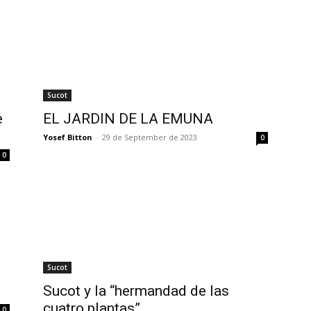
Sucot
e
EL JARDIN DE LA EMUNA
Yosef Bitton
-
29 de September de 2023
0
0
Sucot
Sucot y la “hermandad de las
cuatro plantas”
0