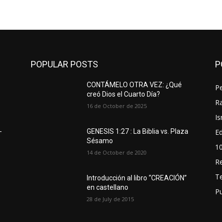
POPULAR POSTS
P
CONTÁMELO OTRA VEZ: ¿Qué
P
creó Dios el Cuarto Día?
Ra
16 de October de 2025
Is
Ed
-
GENESIS 1:27 : La Biblia vs. Plaza
Sésamo
1
14 de October de 2020
R
T
Introducción al libro “CREACIÓN”
en castellano
P
28 de July de 2015