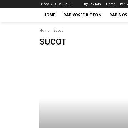
Friday, August 7, 2026
Sign in / Join
Home
Rab Y
HOME
RAB YOSEF BITTÓN
RABINOS 
Home
Sucot
SUCOT