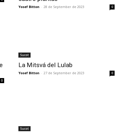
Yosef Bitton
-
28 de September de 2023
0
Sucot
e
La Mitsvá del Lulab
Yosef Bitton
-
27 de September de 2023
0
0
Sucot