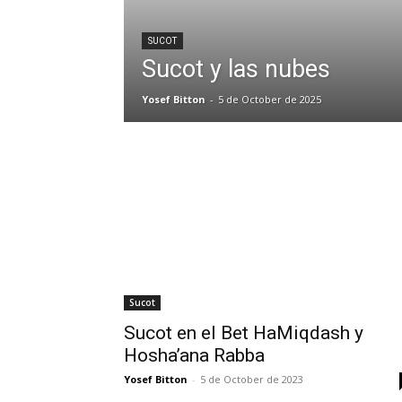
SUCOT
Sucot y las nubes
Yosef Bitton
-
5 de October de 2025
Sucot
Sucot en el Bet HaMiqdash y
Hosha’ana Rabba
Yosef Bitton
-
5 de October de 2023