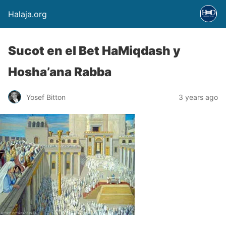
Halaja.org
Sucot en el Bet HaMiqdash y
Hosha’ana Rabba
Yosef Bitton
3 years ago