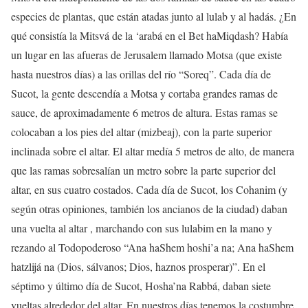
especies de plantas, que están atadas junto al lulab y al hadás. ¿En
qué consistía la Mitsvá de la ‘arabá en el Bet haMiqdash? Había
un lugar en las afueras de Jerusalem llamado Motsa (que existe
hasta nuestros días) a las orillas del río “Soreq”. Cada día de
Sucot, la gente descendía a Motsa y cortaba grandes ramas de
sauce, de aproximadamente 6 metros de altura. Estas ramas se
colocaban a los pies del altar (mizbeaj), con la parte superior
inclinada sobre el altar. El altar medía 5 metros de alto, de manera
que las ramas sobresalían un metro sobre la parte superior del
altar, en sus cuatro costados. Cada día de Sucot, los Cohanim (y
según otras opiniones, también los ancianos de la ciudad) daban
una vuelta al altar , marchando con sus lulabim en la mano y
rezando al Todopoderoso “Ana haShem hoshi’a na; Ana haShem
hatzlijá na (Dios, sálvanos; Dios, haznos prosperar)”. En el
séptimo y último día de Sucot, Hosha’na Rabbá, daban siete
vueltas alrededor del altar. En nuestros días tenemos la costumbre