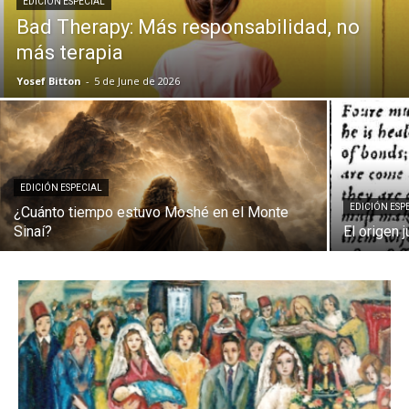
EDICIÓN ESPECIAL
Bad Therapy: Más responsabilidad, no
más terapia
Yosef Bitton
-
5 de June de 2026
EDICIÓN ESPECIAL
EDICIÓN ESP
¿Cuánto tiempo estuvo Moshé en el Monte
Sinaí?
El origen 