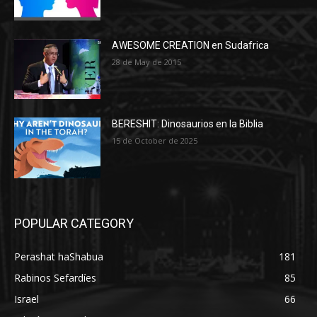
AWESOME CREATION en Sudafrica
28 de May de 2015
BERESHIT: Dinosaurios en la Biblia
15 de October de 2025
POPULAR CATEGORY
Perashat haShabua
181
Rabinos Sefardíes
85
Israel
66