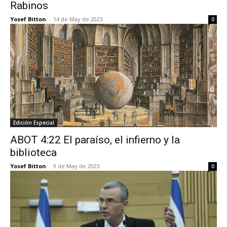
Rabinos
Yosef Bitton
-
14 de May de 2023
0
Edición Especial
ABOT 4:22 El paraíso, el infierno y la
biblioteca
Yosef Bitton
-
9 de May de 2023
0