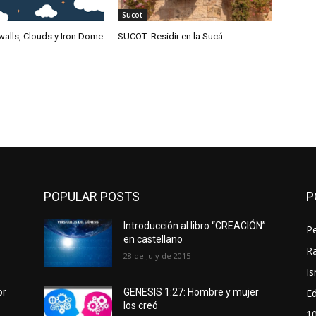
Sucot
walls, Clouds y Iron Dome
SUCOT: Residir en la Sucá
POPULAR POSTS
P
Introducción al libro “CREACIÓN”
P
en castellano
Ra
28 de July de 2015
Is
Ed
or
GENESIS 1:27: Hombre y mujer
los creó
1