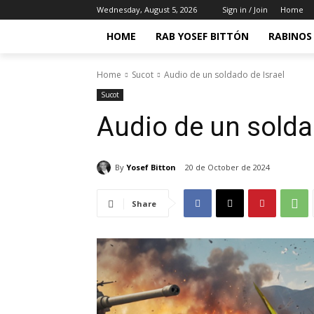
Wednesday, August 5, 2026
Sign in / Join
Home
HOME
RAB YOSEF BITTÓN
RABINOS 
Home
Sucot
Audio de un soldado de Israel
Sucot
Audio de un solda
By
Yosef Bitton
20 de October de 2024
Share