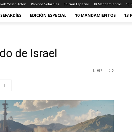
Rab Yosef Bittón
Rabinos Sefardíes
Edición Especial
10 Mandamientos
13 
SEFARDÍES
EDICIÓN ESPECIAL
10 MANDAMIENTOS
13 
do de Israel
697
0