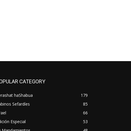
OPULAR CATEGORY
erashat haShabua
179
binos Sefardíes
85
rael
66
ición Especial
53
0 Mandamientos
48