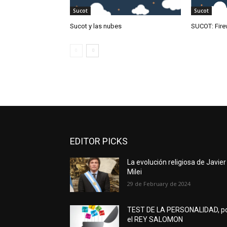
Sucot
Sucot
Sucot y las nubes
SUCOT: Fire
EDITOR PICKS
La evolución religiosa de Javier
Milei
29 de February de 2024
TEST DE LA PERSONALIDAD, p
el REY SALOMON