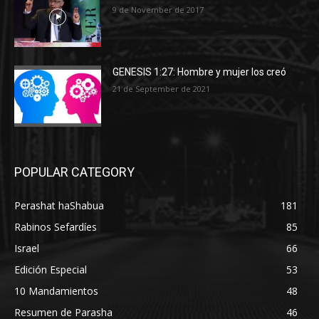
9 de November de 2017
GENESIS 1:27: Hombre y mujer los creó
21 de September de 2021
POPULAR CATEGORY
Perashat haShabua
181
Rabinos Sefardíes
85
Israel
66
Edición Especial
53
10 Mandamientos
48
Resumen de Parasha
46