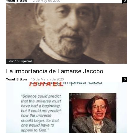
Yosef Bitton
-
12 de May de 2020
0
Edición Especial
La importancia de llamarse Jacobo
Yosef Bitton
-
15 de March de 2020
0