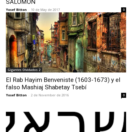
SALOMON
Yosef Bitton
-
10 de May de 2017
0
Gigantes Olvidados 2
El Rab Hayim Benveniste (1603-1673) y el
falso Mashiaj Shabetay Tsebí
Yosef Bitton
-
2 de November de 2016
0