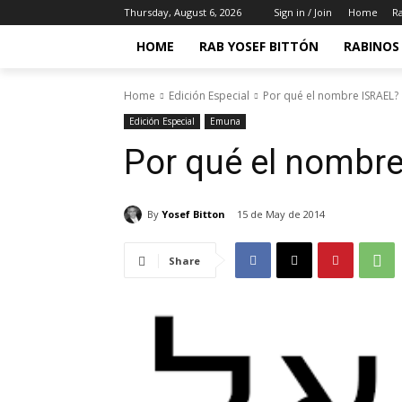
Thursday, August 6, 2026
Sign in / Join
Home
Ra
HOME
RAB YOSEF BITTÓN
RABINOS 
Home
Edición Especial
Por qué el nombre ISRAEL?
Edición Especial
Emuna
Por qué el nombr
By
Yosef Bitton
15 de May de 2014
Share