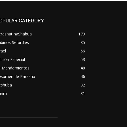
OPULAR CATEGORY
erashat haShabua
179
binos Sefardíes
85
rael
66
ición Especial
53
0 Mandamientos
48
esumen de Parasha
46
eshuba
32
urim
31