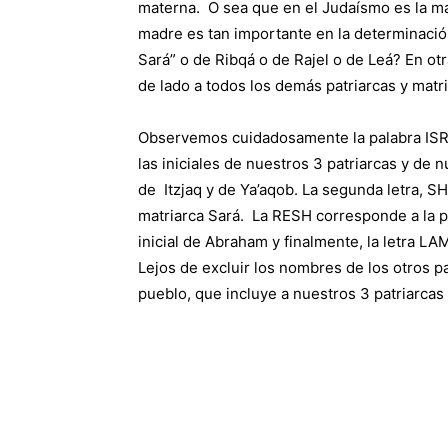
materna. O sea que en el Judaísmo es la mad
madre es tan importante en la determinaci
Sará” o de Ribqá o de Rajel o de Leá? En o
de lado a todos los demás patriarcas y matr
Observemos cuidadosamente la palabra ISRAEL, en hebreo ישראל. Enc
las iniciales de nuestros 3 patriarcas y de n
de Itzjaq y de Ya’aqob. La segunda letra, SH
matriarca Sará. La RESH corresponde a la pr
inicial de Abraham y finalmente, la letra LA
Lejos de excluir los nombres de los otros p
pueblo, que incluye a nuestros 3 patriarcas 