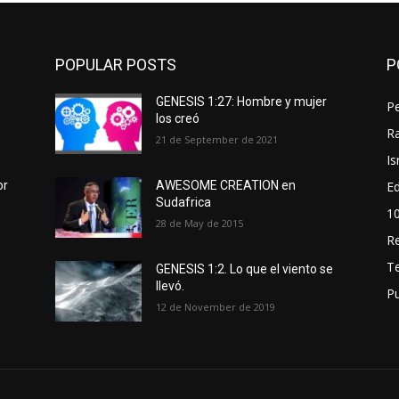
POPULAR POSTS
P
GENESIS 1:27: Hombre y mujer
P
los creó
Ra
21 de September de 2021
Is
Ed
or
AWESOME CREATION en
Sudafrica
1
28 de May de 2015
R
T
GENESIS 1:2. Lo que el viento se
llevó.
P
12 de November de 2019