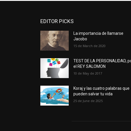
EDITOR PICKS
La importancia de llamarse
Jacobo
15 de March de 2020
TEST DE LA PERSONALIDAD, p
el REY SALOMON
10 de May de 2017
Koraj y las cuatro palabras que
pueden salvar tu vida
25 de June de 2025