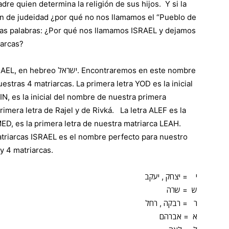
re quien determina la religión de sus hijos. Y si la
ón de judeidad ¿por qué no nos llamamos el “Pueblo de
tras palabras: ¿Por qué nos llamamos ISRAEL y dejamos
iarcas?
ontraremos en este nombre
uestras 4 matriarcas. La primera letra YOD es la inicial
IN, es la inicial del nombre de nuestra primera
imera letra de Rajel y de Rivká. La letra ALEF es la
MED, es la primera letra de nuestra matriarca LEAH.
atriarcas ISRAEL es el nombre perfecto para nuestro
y 4 matriarcas.
י = יצחק , יעקב
ש = שרה
ר = רבקה , רחל
א = אברהם