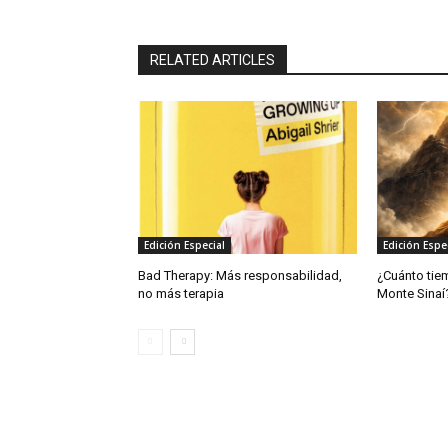
RELATED ARTICLES
Edición Especial
Edición Espe
Bad Therapy: Más responsabilidad,
¿Cuánto tie
no más terapia
Monte Sinaí