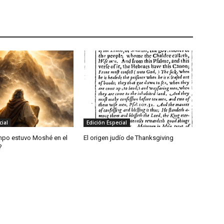
cial
Edición Especial
mpo estuvo Moshé en el
El origen judío de Thanksgiving
?