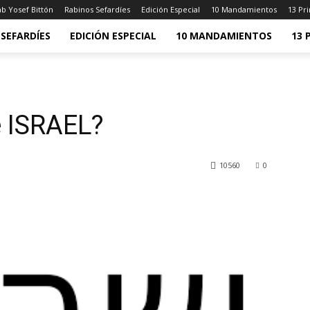
b Yosef Bittón
Rabinos Sefardíes
Edición Especial
10 Mandamientos
13 Pri
SEFARDÍES
EDICIÓN ESPECIAL
10 MANDAMIENTOS
13 
e ISRAEL?
10560
0