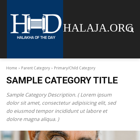
HALAJA.ORG
Home
Parent Category
Primary/Child Category
SAMPLE CATEGORY TITLE
Sample Category Description. ( Lorem ipsum
dolor sit amet, consectetur adipisicing elit, sed
do eiusmod tempor incididunt ut labore et
dolore magna aliqua. )