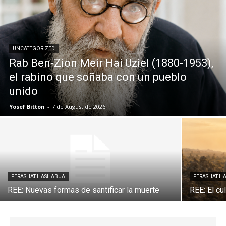
UNCATEGORIZED
Rab Ben-Zion Meir Hai Uziel (1880-1953),
el rabino que soñaba con un pueblo
unido
Yosef Bitton
-
7 de August de 2026
PERASHAT HASHABUA
PERASHAT H
REE: Nuevas formas de santificar la muerte
REE: El cu