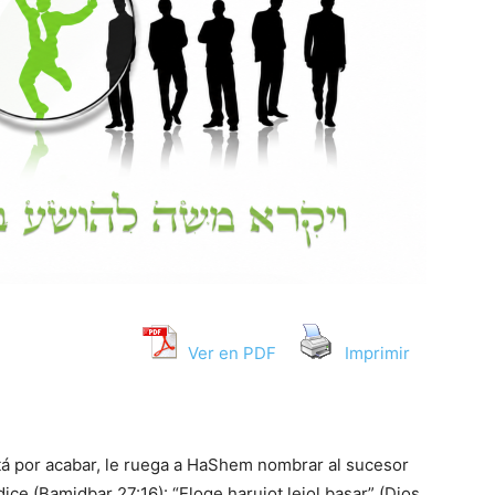
Ver en PDF
Imprimir
á por acabar, le ruega a HaShem nombrar al sucesor
dice (Bamidbar 27:16): “Eloqe harujot lejol basar” (Dios,