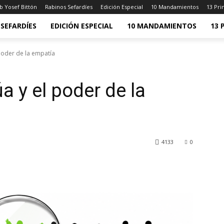
b Yosef Bittón
Rabinos Sefardíes
Edición Especial
10 Mandamientos
13 Pri
SEFARDÍES
EDICIÓN ESPECIAL
10 MANDAMIENTOS
13 
poder de la empatía
 y el poder de la
4133
0