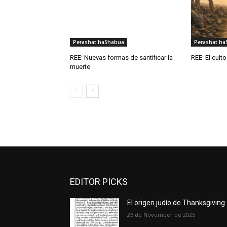
Perashat haShabua
Perashat h
REE: Nuevas formas de santificar la
REE: El cult
muerte
EDITOR PICKS
El origen judío de Thanksgiving
26 de November de 2025