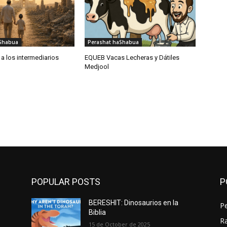
aShabua
Perashat haShabua
o a los intermediarios
EQUEB Vacas Lecheras y Dátiles
Medjool
POPULAR POSTS
P
BERESHIT: Dinosaurios en la
P
Biblia
Ra
15 de October de 2025