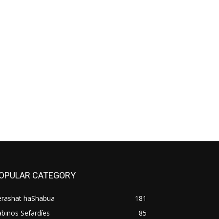
OPULAR CATEGORY
erashat haShabua
181
binos Sefardíes
85