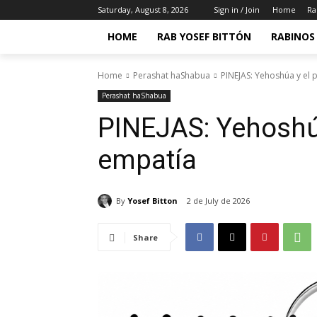
Saturday, August 8, 2026
Sign in / Join
Home
Ra
HOME
RAB YOSEF BITTÓN
RABINOS 
Home
Perashat haShabua
PINEJAS: Yehoshúa y el 
Perashat haShabua
PINEJAS: Yehoshúa
empatía
By
Yosef Bitton
2 de July de 2026
Share