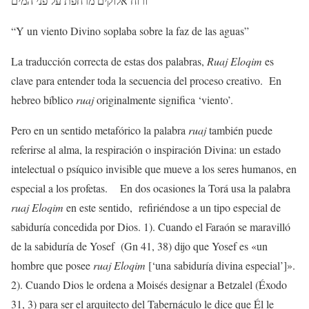
ורוח אלוקים מרחפת על פני המים
“Y un viento Divino soplaba sobre la faz de las aguas”
La traducción correcta de estas dos palabras,
Ruaj Eloqim
es
clave para entender toda la secuencia del proceso creativo.
En
hebreo bíblico
ruaj
originalmente significa ‘viento’.
Pero en un sentido metafórico la palabra
ruaj
también puede
referirse al alma, la respiración o inspiración Divina: un estado
intelectual o psíquico invisible que mueve a los seres humanos, en
especial a los profetas.
En dos ocasiones la Torá usa la palabra
ruaj Eloqim
en este sentido,
refiriéndose a un tipo especial de
sabiduría concedida por Dios. 1). Cuando el Faraón se maravilló
de la sabiduría de Yosef
(Gn 41, 38) dijo que Yosef es «un
hombre que posee
ruaj Eloqim
[‘una sabiduría divina especial’]».
2). Cuando Dios le ordena a Moisés designar a Betzalel (Éxodo
31, 3) para ser el arquitecto del Tabernáculo le dice que Él le