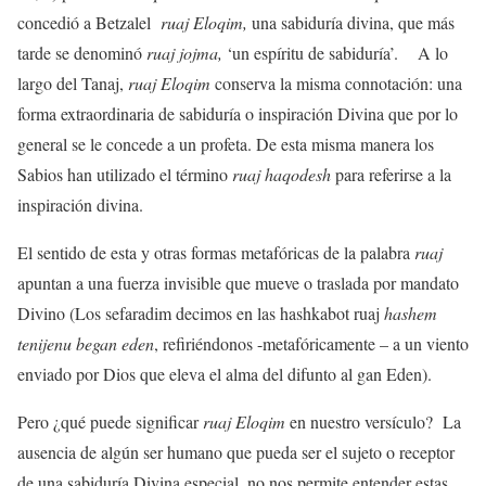
concedió a Betzalel
ruaj Eloqim,
una sabiduría divina, que más
tarde se denominó
ruaj jojma,
‘un espíritu de sabiduría’.
A lo
largo del Tanaj,
ruaj Eloqim
conserva la misma connotación: una
forma extraordinaria de sabiduría o inspiración Divina que por lo
general se le concede a un profeta. De esta misma manera los
Sabios han utilizado el término
ruaj haqodesh
para referirse a la
inspiración divina.
El sentido de esta y otras formas metafóricas de la palabra
ruaj
apuntan a una fuerza invisible que mueve o traslada por mandato
Divino (Los sefaradim decimos en las hashkabot ruaj
hashem
tenijenu began eden
, refiriéndonos -metafóricamente – a un viento
enviado por Dios que eleva el alma del difunto al gan Eden).
Pero ¿qué puede significar
ruaj Eloqim
en nuestro versículo?
La
ausencia de algún ser humano que pueda ser el sujeto o receptor
de una sabiduría Divina especial, no nos permite entender estas