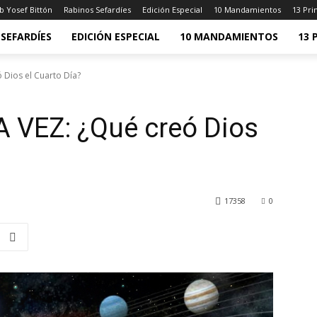
b Yosef Bittón
Rabinos Sefardíes
Edición Especial
10 Mandamientos
13 Pri
SEFARDÍES
EDICIÓN ESPECIAL
10 MANDAMIENTOS
13 
Dios el Cuarto Día?
VEZ: ¿Qué creó Dios
17358
0