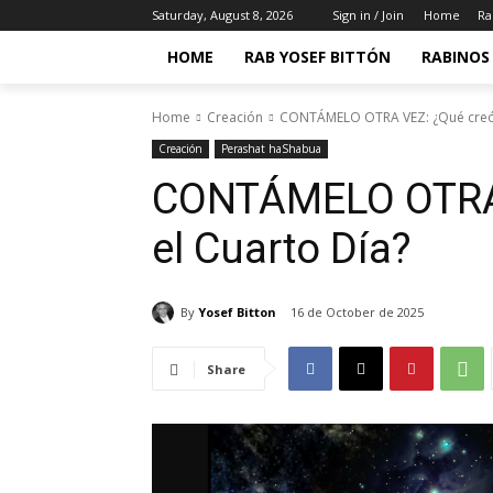
Saturday, August 8, 2026
Sign in / Join
Home
Ra
HOME
RAB YOSEF BITTÓN
RABINOS 
Home
Creación
CONTÁMELO OTRA VEZ: ¿Qué creó 
Creación
Perashat haShabua
CONTÁMELO OTRA 
el Cuarto Día?
By
Yosef Bitton
16 de October de 2025
Share