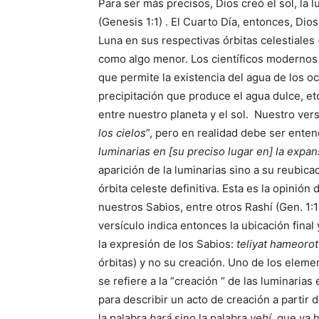
Para ser más precisos, Dios creó el sol, la 
(Genesis 1:1) . El Cuarto Día, entonces, Dios
Luna en sus respectivas órbitas celestiales 
como algo menor. Los científicos modernos 
que permite la existencia del agua de los oc
precipitación que produce el agua dulce, et
entre nuestro planeta y el sol.
Nuestro vers
los cielos
”, pero en realidad debe ser ente
luminarias en [su preciso lugar en] la expans
aparición de la luminarias sino a su reubicac
órbita celeste definitiva. Esta es la opinió
nuestros Sabios, entre otros Rashí (Gen. 1:
versículo indica entonces la ubicación final 
la expresión de los Sabios:
teliyat hameorot
órbitas) y no su creación. Uno de los elem
se refiere a la “creación “ de las luminarias
para describir un acto de creación a partir de
la palabra
bará
sino la palabra
yehí
, que ya 