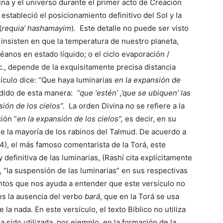
luna y el universo durante el primer acto de Creación
 estableció el posicionamiento definitivo del Sol y la
(
requia’ hashamayim
).
Este detalle no puede ser visto
insisten en que la temperatura de nuestro planeta,
éanos en estado líquido; o el ciclo evaporación /
c., depende de la exquisitamente precisa distancia
ículo dice: “Que haya luminarias
en la expansión de
ndido de esta manera:
“que ‘estén’ ,’que se ubiquen’ las
ión de los cielos”.
La orden Divina no se refiere a la
ión ”
en la expansión de los cielos”,
es decir, en su
n de la mayoría de los rabinos del Talmud. De acuerdo a
14), el más famoso comentarista de la Torá, este
y definitiva de las luminarias, (Rashí cita explícitamente
, “la suspensión de las luminarias” en sus respectivas
entos que nos ayuda a entender que este versículo no
 es la ausencia del verbo
bará
, que en la Torá se usa
 la nada. En este versículo, el texto Bíblico no utiliza
ha sido utilizada, por ejemplo, en la formación de la