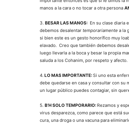
importante entonces es que si le dimos la 
manos a la cara o no tocar a otra persona
A
3.
BESAR LAS MANOS:
En su clase diaria 
debemos desalentar
temporariamente
a la 
si bien este es un gesto honorífico muy loa
elavado.
Creo que también debemos desalen
luego llevarla a la boca y besar la propia 
saluda a los Cohanim, por respeto y afecto.
4.
LO MAS IMPORTANTE:
Si uno esta enfer
debe quedarse en casa y consultar con su 
un lugar público puedes contagiar, sin quere
5.
B’H SOLO TEMPORARIO:
Rezamos y espe
virus desparezca, como parece que está su
cura, una droga o una vacuna para eliminar