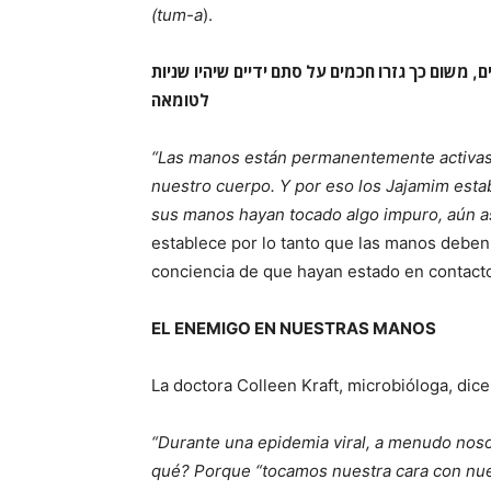
(tum-a
).
שניות
שיהיו
ידיים
סתם
על
חכמים
גזרו
כך
משום
,
ם
לטומאה
“Las manos están permanentemente activas.
nuestro cuerpo. Y por eso los Jajamim est
sus manos hayan tocado algo impuro, aún a
establece por lo tanto que las manos debe
conciencia de que hayan estado en contact
EL ENEMIGO EN NUESTRAS MANOS
La doctora Colleen Kraft, microbióloga, dice
“Durante una epidemia viral, a menudo no
qué? Porque “tocamos nuestra cara con nues