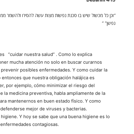
ממנ
ולהשמר
להסירו
עשה
מצות
נפשות
סכנת
בו
שיש
מכשול
כל
וכן
“
‘ “
נפשך
es “cuidar nuestra salud” . Como lo explica
ner mucha atención no solo en buscar curarnos
prevenir posibles enfermedades. Y como cuidar la
o entonces que nuestra obligación halájica es
r, por ejemplo, cómo minimizar el riesgo del
e la medicina preventiva, habla ampliamente de la
o para mantenernos en buen estado físico. Y como
efenderse mejor de viruses y bacterias.
 higiene. Y hoy se sabe que una buena higiene es lo
e enfermedades contagiosas.