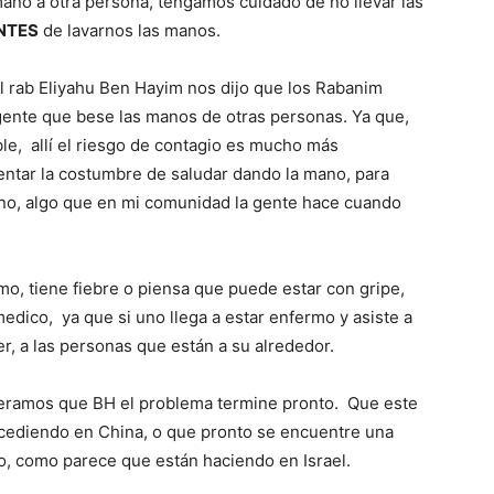
mano a otra persona, tengamos cuidado de no llevar las
NTES
de lavarnos las manos.
el rab Eliyahu Ben Hayim nos dijo que los Rabanim
gente que bese las manos de otras personas. Ya que,
ble, allí el riesgo de contagio es mucho más
tar la costumbre de saludar dando la mano, para
mano, algo que en mi comunidad la gente hace cuando
mo, tiene fiebre o piensa que puede estar con gripe,
medico,
ya que si uno llega a estar enfermo y asiste a
r,
a las personas que están a su alrededor.
ramos que BH el problema termine pronto.
Que este
cediendo en China, o que pronto se encuentre una
lo, como parece que están haciendo en Israel.