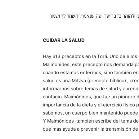
ושמור
לך
השמר
: ‘
שנאמר
יפה
יפה
בדבר
ולהזהר
ו
CUIDAR LA SALUD
Hay 613 preceptos en la Torá. Uno de ellos 
Maimonides, este precepto nos demanda po
cuando estamos enfermos, sino también en 
salud es una Mitzva (precepto bíblico) , cre
informarnos sobre temas de salud y aprende
contagio. Maimónides, que fue un pionero d
importancia de la dieta y el ejercicio físic
sabemos, un cuerpo bien mantenido puede d
Y
Maimónides
también escribe del tema de
que más ayuda a prevenir la transmisión d