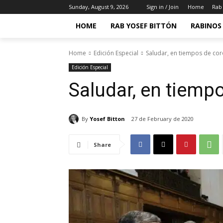
Sunday, August 9, 2026
Sign in / Join
Home
Rab 
HOME
RAB YOSEF BITTÓN
RABINOS 
Home
Edición Especial
Saludar, en tiempos de cor
Edición Especial
Saludar, en tiemp
By
Yosef Bitton
27 de February de 2020
Share