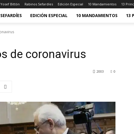
Yosef Bittón
Rabinos Sefardíes
Edición Especial
10 Mandamientos
13 Princ
SEFARDÍES
EDICIÓN ESPECIAL
10 MANDAMIENTOS
13 
onavirus
os de coronavirus
2003
0