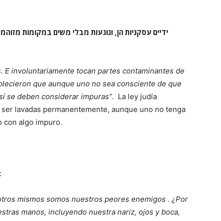
מזוהמי
במקומות
משים
מבלי
ונוגעות
,
הן
עסקניות
ידיים
 E involuntariamente tocan partes contaminantes de
ablecieron que aunque uno no sea consciente de que
sí se deben considerar impuras”
. La ley judía
n ser lavadas permanentemente, aunque uno no tenga
o con algo impuro.
:
sotros mismos somos nuestros peores enemigos . ¿Por
tras manos, incluyendo nuestra nariz, ojos y boca,