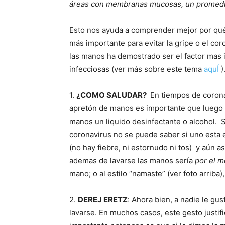
áreas con membranas mucosas, un promedio
Esto nos ayuda a comprender mejor por qué
más importante para evitar la gripe o el coro
las manos ha demostrado ser el factor mas
infecciosas (ver más sobre este tema
aquÍ
)
1.
¿COMO SALUDAR?
En tiempos de corona
apretón de manos es importante que luego 
manos un liquido desinfectante o alcohol.
S
coronavirus no se puede saber si uno esta 
(no hay fiebre, ni estornudo ni tos)
y aún as
ademas de lavarse las manos sería
por el 
mano; o al estilo “namaste” (ver foto arriba),
2.
DEREJ ERETZ
: Ahora bien, a nadie le gu
lavarse. En muchos casos, este gesto justif