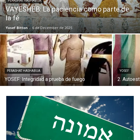
PERASHAT HASHABUA
VAYESHEB: La paciencia como parte de
la fé
Yosef Bitton
-
6 de December de 2025
PERASHAT HASHABUA
YOSEF
YOSEF: Integridad a prueba de fuego
2. Autoes