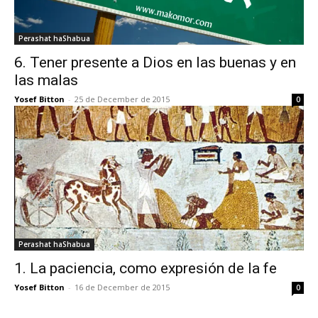
Perashat haShabua
6. Tener presente a Dios en las buenas y en
las malas
Yosef Bitton
-
25 de December de 2015
0
Perashat haShabua
1. La paciencia, como expresión de la fe
Yosef Bitton
-
16 de December de 2015
0