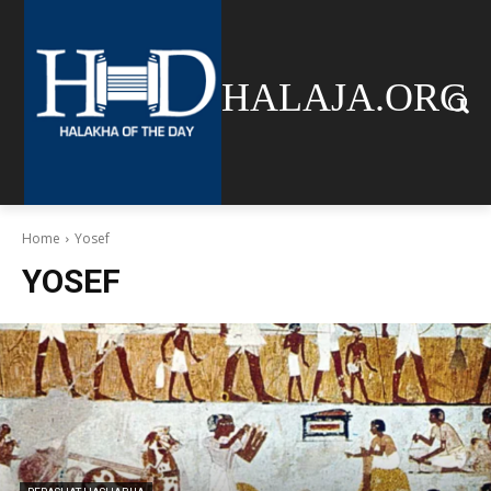
HALAJA.ORG
Home
Yosef
YOSEF