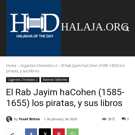
HALAJA.ORG
Home
Gigantes Olvidados 2
El Rab Jayim haCohen (1585-1655) los
piratas, y sus libros
Gigantes Olvidados 2
Rabinos Sefardíes
El Rab Jayim haCohen (1585-
1655) los piratas, y sus libros
By
Yosef Bitton
1 de January de 2026
3872
0