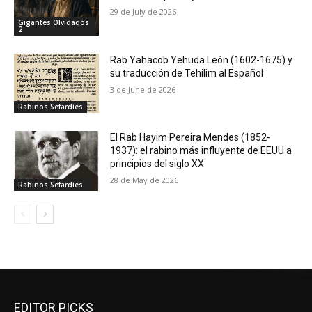
29 de July de 2026
Gigantes Olvidados
2
Rab Yahacob Yehuda León (1602-1675) y
su traducción de Tehilim al Español
3 de June de 2026
Rabinos Sefardíes
El Rab Hayim Pereira Mendes (1852-
1937): el rabino más influyente de EEUU a
principios del siglo XX
28 de May de 2026
Rabinos Sefardíes
EDITOR PICKS