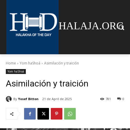
HALAJA.ORG
Home
Yom haShoá
Asimilación y traición
Yom haShoá
Asimilación y traición
By
Yosef Bitton
21 de April de 2025
781
0