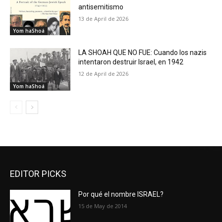
antisemitismo
13 de April de 2026
Yom haShoá
LA SHOAH QUE NO FUE: Cuando los nazis
intentaron destruir Israel, en 1942
12 de April de 2026
Yom haShoá
EDITOR PICKS
Por qué el nombre ISRAEL?
15 de May de 2014