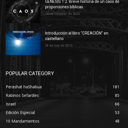
GENESIS 1:2. Breve historia de un caos de
proporciones bíblicas
14 de October de 2025
Introducción al libro “CREACIÓN” en
castellano
28 de July de 2015
POPULAR CATEGORY
Perashat haShabua
181
Rabinos Sefardíes
85
Israel
66
Edición Especial
53
10 Mandamientos
48