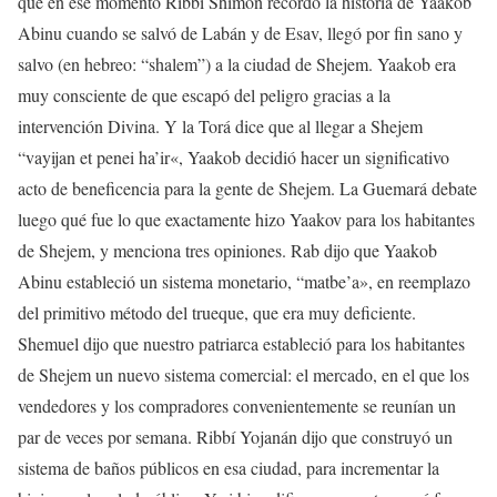
que en ese momento Ribbí Shimón recordó la historia de Yaakob
Abinu cuando se salvó de Labán y de Esav, llegó por fin sano y
salvo (en hebreo: “shalem”) a la ciudad de Shejem. Yaakob era
muy consciente de que escapó del peligro gracias a la
intervención Divina. Y la Torá dice que al llegar a Shejem
“vayijan et penei ha’ir«, Yaakob decidió hacer un significativo
acto de beneficencia para la gente de Shejem. La Guemará debate
luego qué fue lo que exactamente hizo Yaakov para los habitantes
de Shejem, y menciona tres opiniones. Rab dijo que Yaakob
Abinu estableció un sistema monetario, “matbe’a», en reemplazo
del primitivo método del trueque, que era muy deficiente.
Shemuel dijo que nuestro patriarca estableció para los habitantes
de Shejem un nuevo sistema comercial: el mercado, en el que los
vendedores y los compradores convenientemente se reunían un
par de veces por semana. Ribbí Yojanán dijo que construyó un
sistema de baños públicos en esa ciudad, para incrementar la