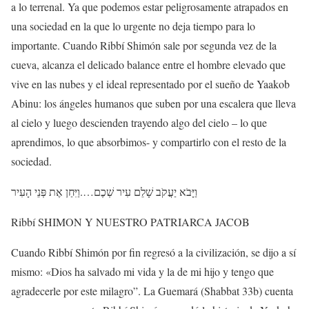
a lo terrenal. Ya que podemos estar peligrosamente atrapados en
una sociedad en la que lo urgente no deja tiempo para lo
importante. Cuando Ribbí Shimón sale por segunda vez de la
cueva, alcanza el delicado balance entre el hombre elevado que
vive en las nubes y el ideal representado por el sueño de Yaakob
Abinu: los ángeles humanos que suben por una escalera que lleva
al cielo y luego descienden trayendo algo del cielo – lo que
aprendimos, lo que absorbimos- y compartirlo con el resto de la
sociedad.
וַיִּחַן אֶת פְּנֵי הָעִיר
….
וַיָּבֹא יַעֲקֹב שָׁלֵם עִיר שְׁכֶם
Ribbí SHIMON Y NUESTRO PATRIARCA JACOB
Cuando Ribbí Shimón por fin regresó a la civilización, se dijo a sí
mismo: «Dios ha salvado mi vida y la de mi hijo y tengo que
agradecerle por este milagro”. La Guemará (Shabbat 33b) cuenta