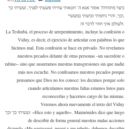
כיצד מתוודה? אומר אנא ה’ חטאתי עוויתי פשעתי לפניך, ועשיתי כך
וכך, והרי ניחמתי ובושתי במעשיי,
ולעולם איני חוזר לדבר זה.
La Teshubá, el proceso de arrepentimiento, incluye la confesión o
Viduy, es decir, el ejercicio de articular con palabras lo que
hicimos mal. Esta confesión se hace en privado. No revelamos
nuestros pecados delante de otras personas –un sacerdote o
rabino– sino que susurramos nuestras transgresiones sin que nadie
más nos escuche. No confesamos nuestros pecados porque
pensamos que Dios no los conoce: los decimos porque solo
cuando articulamos nuestras faltas estamos listos para
reconocerlas y hacernos cargo de las mismas.
Veremos ahora nuevamente el texto del Viduy
ועשיתי כך וכך: «Hice esto y aquello». Maimónides dice que luego
de describir de forma general nuestras malas acciones
diciendo «Me equivoqué, pequé y me rebelé» debemos describir