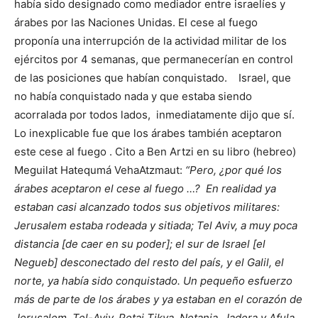
había sido designado como mediador entre israelíes y
árabes por las Naciones Unidas. El cese al fuego
proponía una interrupción de la actividad militar de los
ejércitos por 4 semanas, que permanecerían en control
de las posiciones que habían conquistado. Israel, que
no había conquistado nada y que estaba siendo
acorralada por todos lados, inmediatamente dijo que sí.
Lo inexplicable fue que los árabes también aceptaron
este cese al fuego . Cito a Ben Artzi en su libro (hebreo)
Meguilat Hatequmá VehaAtzmaut:
“Pero, ¿por qué los
árabes aceptaron el cese al fuego …? En realidad ya
estaban casi alcanzado todos sus objetivos militares:
Jerusalem estaba rodeada y sitiada; Tel Aviv, a muy poca
distancia [de caer en su poder]; el sur de Israel [el
Negueb] desconectado del resto del país, y el Galil, el
norte, ya había sido conquistado. Un pequeño esfuerzo
más de parte de los árabes y ya estaban en el corazón de
Jerusalem, Tel-Aviv, Petaj Tikva, Netania, Jadera y Afula.