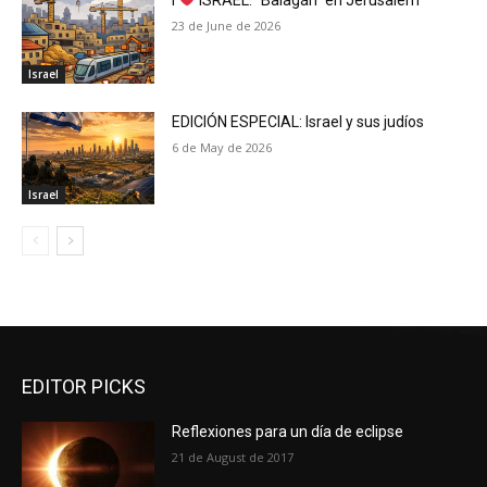
I
ISRAEL: “Balagán” en Jerusalem
23 de June de 2026
Israel
EDICIÓN ESPECIAL: Israel y sus judíos
6 de May de 2026
Israel
EDITOR PICKS
Reflexiones para un día de eclipse
21 de August de 2017