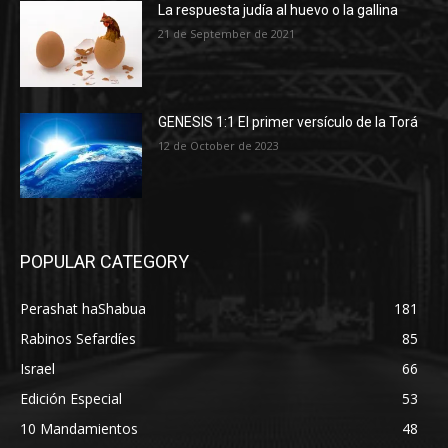
La respuesta judía al huevo o la gallina
21 de September de 2021
GENESIS 1:1 El primer versículo de la Torá
12 de October de 2023
POPULAR CATEGORY
Perashat haShabua
181
Rabinos Sefardíes
85
Israel
66
Edición Especial
53
10 Mandamientos
48