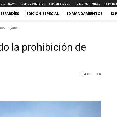
osef Bittón
Rabinos Sefardíes
Edición Especial
10 Mandamientos
13 Princi
SEFARDÍES
EDICIÓN ESPECIAL
10 MANDAMIENTOS
13 
 poseer Jamets
o la prohibición de
4703
0