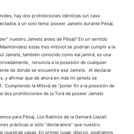
ides, hay dos prohibiciones idénticas (un caso
fectados a un solo tema: poseer Jamets durante Pésaj.
er” nuestro Jamets antes de Pésaj? En un sentido
 Maimónides) estas tres mitsvot se podrían cumplir a la
 bitul Jamets, también conocido como
kal jamirá
, es una
 privadamente, renuncia a la posesión de cualquier
ente de dónde se encuentre ese Jamets. Al declarar
s, y afirmar que de ahora en más mi jamets se
1. Cumpliendo la Mitsvá de “poner fin a la posesión de
as dos prohibiciones de la Torá de poseer Jamets
emos para Pésaj. Los Rabinos de la Gemará (Jazal)
ones prácticas si sólo “declaramos” que nuestro
e nuestras casas. En primer lugar, dijeron, podríamos