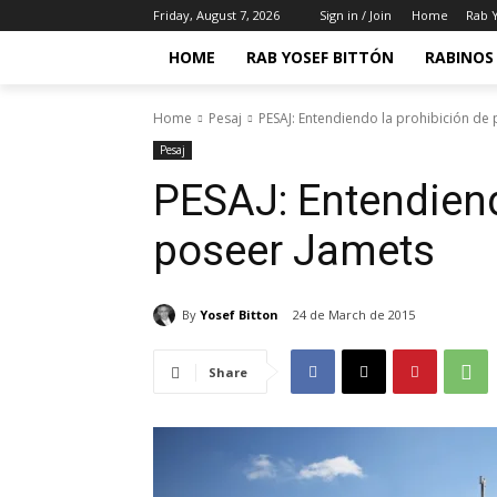
Friday, August 7, 2026
Sign in / Join
Home
Rab Y
HOME
RAB YOSEF BITTÓN
RABINOS 
Home
Pesaj
PESAJ: Entendiendo la prohibición de
Pesaj
PESAJ: Entendiend
poseer Jamets
By
Yosef Bitton
24 de March de 2015
Share