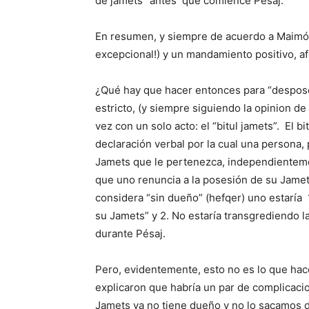
de jamets” antes que comience Pésaj.
En resumen, y siempre de acuerdo a Maimón
excepcional!) y un mandamiento positivo, a
¿Qué hay que hacer entonces para “despose
estricto, (y siempre siguiendo la opinion de
vez con un solo acto: el “bitul jamets”. El
declaración verbal por la cual una persona,
Jamets que le pertenezca, independientem
que uno renuncia a la posesión de su Jamet
considera “sin dueño” (hefqer) uno estaría 
su Jamets” y 2. No estaría transgrediendo l
durante Pésaj.
Pero, evidentemente, esto no es lo que hac
explicaron que habría un par de complicaci
Jamets ya no tiene dueño y no lo sacamos d