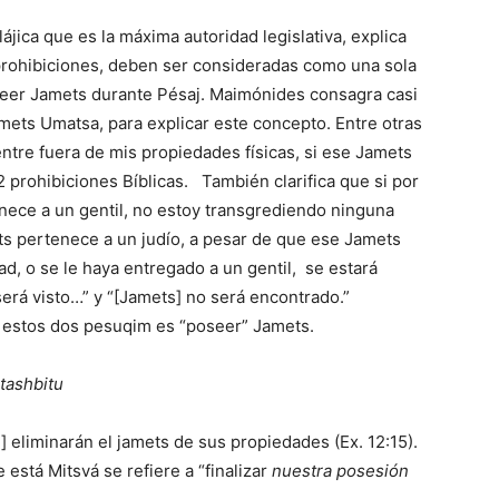
alájica que es la máxima autoridad legislativa, explica
prohibiciones, deben ser consideradas como una sola
poseer Jamets durante Pésaj. Maimónides consagra casi
Jamets Umatsa, para explicar este concepto. Entre otras
ntre fuera de mis propiedades físicas, si ese Jamets
 prohibiciones Bíblicas. También clarifica que si por
nece a un gentil, no estoy transgrediendo ninguna
mets pertenece a un judío, a pesar de que ese Jamets
ad, o se le haya entregado a un gentil, se estará
erá visto…” y “[Jamets] no será encontrado.”
or estos dos pesuqim es “poseer” Jamets.
tashbitu
j] eliminarán el jamets de sus propiedades (Ex. 12:15).
 está Mitsvá se refiere a “finalizar
nuestra posesión