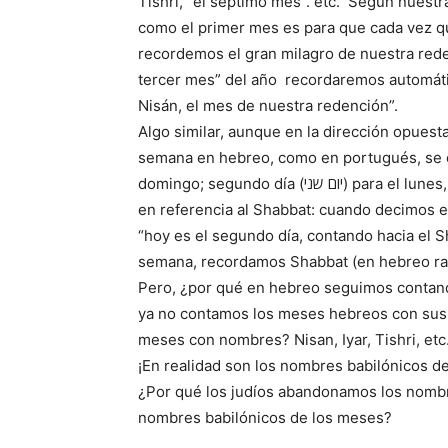
Tishrí, “el séptimo mes”. etc. Según nuestra
como el primer mes es para que cada vez
recordemos el gran milagro de nuestra red
tercer mes” del año recordaremos automáti
Nisán, el mes de nuestra redención”.
Algo similar, aunque en la dirección opuesta
semana en hebreo, como en portugués, se cuentan con 
domingo; segundo día (יום שני) para el lunes, etc. Y cuando contamos los días hebreos lo hacemos
en referencia al Shabbat: cuando decimos 
“hoy es el segundo día, contando hacia el S
Pero, ¿por qué en hebreo seguimos contand
ya no contamos los meses hebreos con sus
meses con nombres? Nisan, Iyar, Tishri, et
¡En realidad son los nombres babilónicos de
¿Por qué los judíos abandonamos los nombr
nombres babilónicos de los meses?