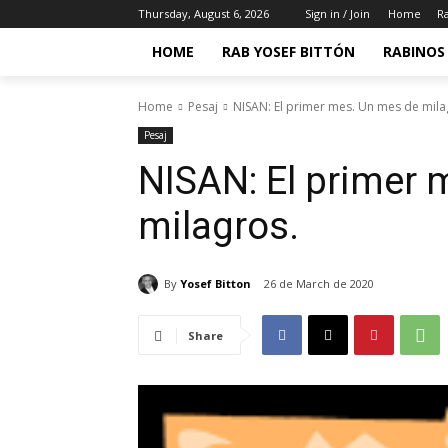
Thursday, August 6, 2026
Sign in / Join
Home
Ra
HOME
RAB YOSEF BITTÓN
RABINOS 
Home
Pesaj
NISAN: El primer mes. Un mes de mila
Pesaj
NISAN: El primer 
milagros.
By
Yosef Bitton
26 de March de 2020
Share