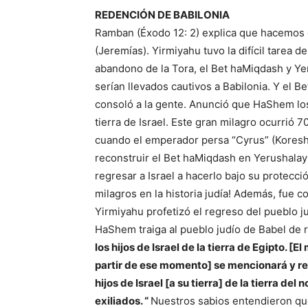
REDENCIÓN DE BABILONIA
Ramban (Éxodo 12: 2) explica que hacemos e
(Jeremías). Yirmiyahu tuvo la difícil tarea d
abandono de la Tora, el Bet haMiqdash y Ye
serían llevados cautivos a Babilonia. Y el 
consoló a la gente. Anunció que HaShem los
tierra de Israel. Este gran milagro ocurrió
cuando el emperador persa “Cyrus” (Koresh
reconstruir el Bet haMiqdash en Yerushalay
regresar a Israel a hacerlo bajo su protecc
milagros en la historia judía! Además, fue 
Yirmiyahu profetizó el regreso del pueblo ju
HaShem traiga al pueblo judío de Babel de r
los hijos de Israel de la tierra de Egipto. 
partir de ese momento] se mencionará y r
hijos de Israel [a su tierra] de la tierra de
exiliados. “
Nuestros sabios entendieron que