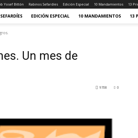
b Yosef Bittón
Rabinos Sefardíes
Edición Especial
10 Mandamientos
13 Pri
SEFARDÍES
EDICIÓN ESPECIAL
10 MANDAMIENTOS
13 
gros.
mes. Un mes de
9708
0