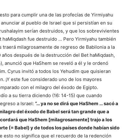
sto para cumplir una de las profecías de Yirmiyahu
e anunciar al pueblo de Israel que si persistían en su
rushalayim serían destruidos, y que los sobrevivientes
Bet haMiqdash fue destruido … Pero Yirmiyahu también
 traerá milagrosamente de regreso de Babilonia a la
 70 años después de la destrucción del Bet haMiqdash,
), anunció que HaShem se reveló a él y le ordenó
im. Cyrus invitó a todos los Yehudim que quisieran
ión. ¡Y este fue considerado uno de los mayores
comparado con el milagro del éxodo de Egipto.
dío a su tierra diciendo (16: 14-15) que cuando
egreso a Israel:
“… ya no se dirá que HaShem … sacó a
[El milagro del éxodo de Babel será tan grande que a
ecordará que HaShem [milagrosamente] trajo a los
l norte (= Babel) y de todos los países donde habían sido
 esto no significa que el recuerdo de la redención