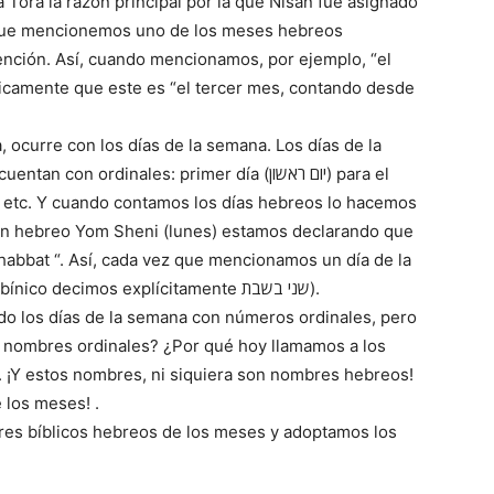
 Torá la razón principal por la que Nisán fue asignado
 que mencionemos uno de los meses hebreos
ención. Así, cuando mencionamos, por ejemplo, “el
camente que este es “el tercer mes, contando desde
, ocurre con los días de la semana. Los días de la
ordinales: primer día (יום ראשון) para el
en hebreo Yom Sheni (lunes) estamos declarando que
habbat “. Así, cada vez que mencionamos un día de la
semana, recordamos Shabbat (en hebreo rabínico decimos explícitamente שני בשבת).
o los días de la semana con números ordinales, pero
 nombres ordinales? ¿Por qué hoy llamamos a los
c. ¡Y estos nombres, ni siquiera son nombres hebreos!
 los meses! .
es bíblicos hebreos de los meses y adoptamos los