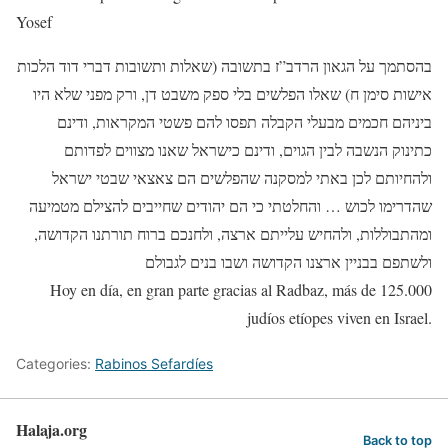
Yosef
בהסתמך על הגאון הרדב”ז בתשובה (שאלות ותשובות דברי דוד הלכות
אישות סימן ח) שאלו הפלשים בלי ספק משבט דן, ורק מפני שלא היו
ביניהם חכמים מבעלי הקבלה תפסו להם פשטי המקראות, ודינם
כתינוק הנשבה לבין הגוים, ודינם כישראל שאנו מצווים לפדותם
ולהחיותם לכן באתי למסקנה שהפלשים הם צאצאי שבטי ישראל
שהדרימו לכוש … והחלטתי כי הם יהודים שחייבים להצילם מטמיעה
ומהתבוללות, ולהחיש עלייתם ארצה, ולחנכם ברוח תורתנו הקדושה,
ולשתפם בבניין ארצנו הקדושה ושבו בנים לגבולם
Hoy en día, en gran parte gracias al Radbaz, más de 125.000
judíos etíopes viven en Israel.
Categories:
Rabinos Sefardíes
Halaja.org
Back to top