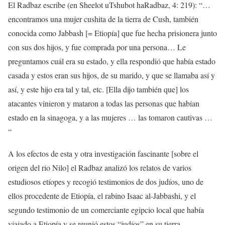
El Radbaz escribe (en Sheelot uTshubot haRadbaz, 4: 219): “…
encontramos una mujer cushita de la tierra de Cush, también
conocida como Jabbash [= Etiopía] que fue hecha prisionera junto
con sus dos hijos, y fue comprada por una persona… Le
preguntamos cuál era su estado, y ella respondió que había estado
casada y estos eran sus hijos, de su marido, y que se llamaba así y
así, y este hijo era tal y tal, etc. [Ella dijo también que] los
atacantes vinieron y mataron a todas las personas que habían
estado en la sinagoga, y a las mujeres … las tomaron cautivas …
“
A los efectos de esta y otra investigación fascinante [sobre el
origen del rio Nilo] el Radbaz analizó los relatos de varios
estudiosos etíopes y recogió testimonios de dos judíos, uno de
ellos procedente de Etiopía, el rabino Isaac al-Jabbashi, y el
segundo testimonio de un comerciante egipcio local que había
viajado a Etiopía y se reunió estos “judíos” en su tierra.