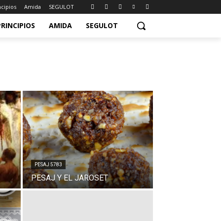
ncipios
Amida
SEGULOT
PRINCIPIOS
AMIDA
SEGULOT
PESAJ 5783
PESAJ Y EL JAROSET