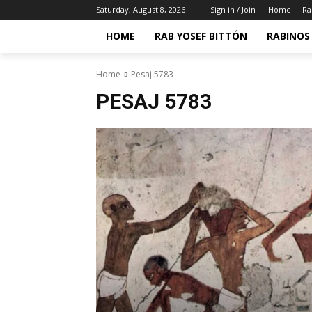
Saturday, August 8, 2026
Sign in / Join
Home
Ra
HOME
RAB YOSEF BITTÓN
RABINOS 
Home
Pesaj 5783
PESAJ 5783