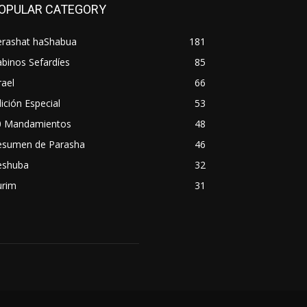
OPULAR CATEGORY
erashat haShabua
181
binos Sefardíes
85
rael
66
ición Especial
53
0 Mandamientos
48
esumen de Parasha
46
eshuba
32
urim
31