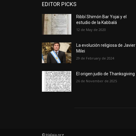
EDITOR PICKS
Ribbí Shimón Bar Yojai y el
estudio de la Kabbalá
12 de May de 2020
La evolución religiosa de Javier
Milei
29 de February de 2024
El origen judío de Thanksgiving
26 de November de 2025
© Halaja.org