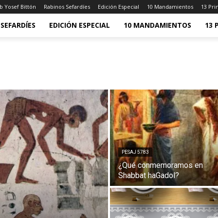
b Yosef Bittón
Rabinos Sefardíes
Edición Especial
10 Mandamientos
13 Pri
SEFARDÍES
EDICIÓN ESPECIAL
10 MANDAMIENTOS
13 
PESAJ 5783
¿Qué conmemoramos en
Shabbat haGadol?