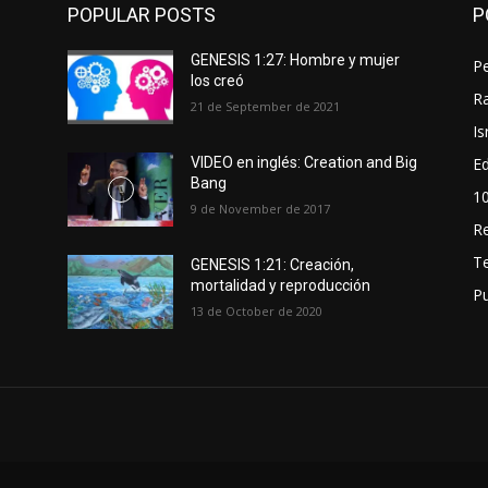
POPULAR POSTS
P
GENESIS 1:27: Hombre y mujer
P
los creó
Ra
21 de September de 2021
Is
Ed
VIDEO en inglés: Creation and Big
Bang
1
9 de November de 2017
R
T
GENESIS 1:21: Creación,
mortalidad y reproducción
P
13 de October de 2020