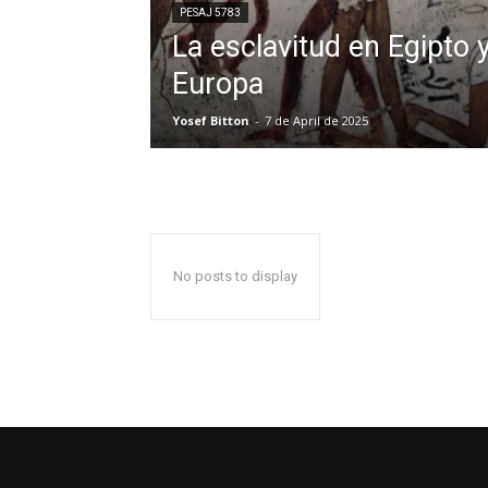
PESAJ 5783
La esclavitud en Egipto 
Europa
Yosef Bitton
-
7 de April de 2025
No posts to display