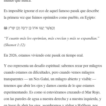
mundo que nunca.
Es imposible ignorar el eco de aquel famoso pasuk que describe
la primera vez que fuimos oprimidos como pueblo, en Egipto:
📖
יִפְרֹץ
וְכֵן
יִרְבֶּה
כֵּן
אֹתוֹ
יְעַנּוּ
וְכַאֲשֶׁר
“Y cuanto más los oprimían, más crecían y más se expandían.”
(Shemot 1:12)
En 2026, estamos viviendo este pasuk en tiempo real.
Y eso representa un desafío espiritual: sabemos rezar por milagros
cuando estamos en dificultades, pero cuando vemos milagros
transparentes — un Nes Galui, un milagro abierto y visible —
tenemos que abrir los ojos y darnos cuenta de lo que estamos
experimentando. Es como si estuviéramos cruzando el Mar Rojo,
con las paredes de agua a nuestra derecha y a nuestra izquierda, y
en lugar de abrir los ojos, asombrarnos y alabar a HaShem, nos