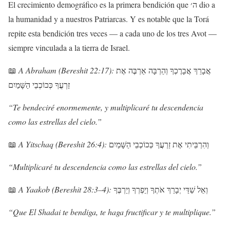
El crecimiento demográfico es la primera bendición que ה׳ dio a
la humanidad y a nuestros Patriarcas. Y es notable que la Torá
repite esta bendición tres veces — a cada uno de los tres Avot —
siempre vinculada a la tierra de Israel.
📖
A Abraham (Bereshit 22:17):
אֶת
אַרְבֶּה
וְהַרְבָּה
אֲבָרֶכְךָ
אֲבָרֵךְ
זַרְעֲךָ
כְּכוֹכְבֵי
הַשָּׁמַיִם
“Te bendeciré enormemente, y multiplicaré tu descendencia
como las estrellas del cielo.”
📖
A Yitschaq (Bereshit 26:4):
הַשָּׁמַיִם
כְּכוֹכְבֵי
זַרְעֲךָ
אֶת
וְהִרְבֵּיתִי
“Multiplicaré tu descendencia como las estrellas del cielo.”
📖
A Yaakob (Bereshit 28:3–4):
וְיַרְבֶּךָ
וְיַפְרְךָ
אֹתְךָ
יְבָרֵךְ
שַׁדַּי
וְאֵל
“Que El Shadai te bendiga, te haga fructificar y te multiplique.”