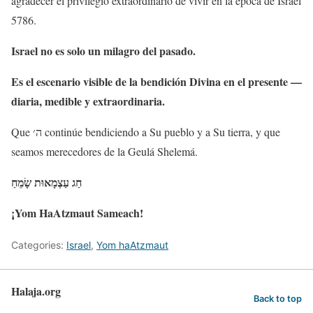
agradecer el privilegio extraordinario de vivir en la época de Israel
5786.
Israel no es solo un milagro del pasado.
Es el escenario visible de la bendición Divina en el presente —
diaria, medible y extraordinaria.
Que ה׳ continúe bendiciendo a Su pueblo y a Su tierra, y que
seamos merecedores de la Geulá Shelemá.
חַג
עַצְמָאוּת
שָׂמֵחַ
¡Yom HaAtzmaut Sameach!
Categories:
Israel
,
Yom haAtzmaut
Halaja.org
Back to top