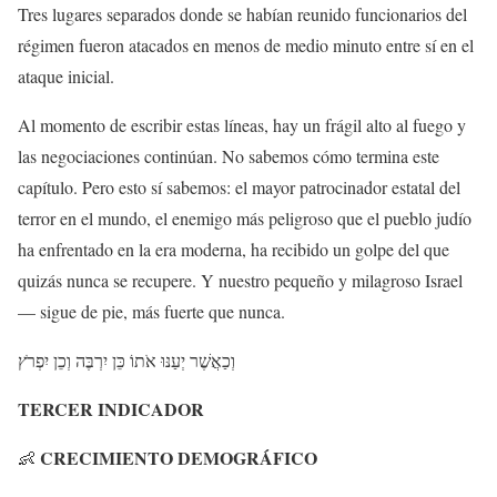
Tres lugares separados donde se habían reunido funcionarios del
régimen fueron atacados en menos de medio minuto entre sí en el
ataque inicial.
Al momento de escribir estas líneas, hay un frágil alto al fuego y
las negociaciones continúan. No sabemos cómo termina este
capítulo. Pero esto sí sabemos: el mayor patrocinador estatal del
terror en el mundo, el enemigo más peligroso que el pueblo judío
ha enfrentado en la era moderna, ha recibido un golpe del que
quizás nunca se recupere. Y nuestro pequeño y milagroso Israel
— sigue de pie, más fuerte que nunca.
וְכַאֲשֶׁר
יְעַנּוּ
אֹתוֹ
כֵּן
יִרְבֶּה
וְכֵן
יִפְרֹץ
TERCER INDICADOR
CRECIMIENTO DEMOGRÁFICO
👶