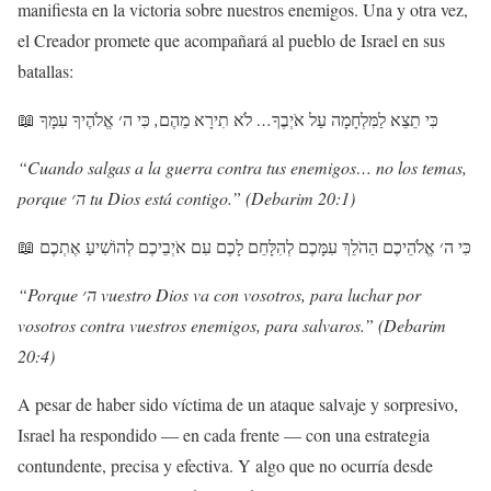
manifiesta en la victoria sobre nuestros enemigos. Una y otra vez,
el Creador promete que acompañará al pueblo de Israel en sus
batallas:
📖
עִמָּךָ
אֱלֹהֶיךָ
ה׳
כִּי
,
מֵהֶם
תִירָא
לֹא
…
אֹיְבֶךָ
עַל
לַמִּלְחָמָה
תֵצֵא
כִּי
“Cuando salgas a la guerra contra tus enemigos… no los temas,
porque ה׳ tu Dios está contigo.” (Debarim 20:1)
📖
אֶתְכֶם
לְהוֹשִׁיעַ
אֹיְבֵיכֶם
עִם
לָכֶם
לְהִלָּחֵם
עִמָּכֶם
הַהֹלֵךְ
אֱלֹהֵיכֶם
ה׳
כִּי
“Porque ה׳ vuestro Dios va con vosotros, para luchar por
vosotros contra vuestros enemigos, para salvaros.” (Debarim
20:4)
A pesar de haber sido víctima de un ataque salvaje y sorpresivo,
Israel ha respondido — en cada frente — con una estrategia
contundente, precisa y efectiva. Y algo que no ocurría desde