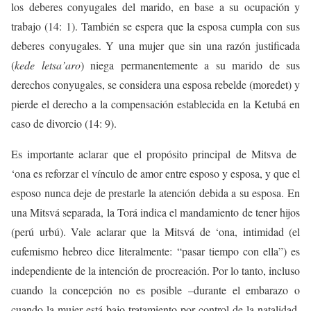
los deberes conyugales del marido, en base a su ocupación y
trabajo (14: 1). También se espera que la esposa cumpla con sus
deberes conyugales. Y una mujer que sin una razón justificada
(
kede letsa’aro
) niega permanentemente a su marido de sus
derechos conyugales, se considera una esposa rebelde (moredet) y
pierde el derecho a la compensación establecida en la Ketubá en
caso de divorcio (14: 9).
Es importante aclarar que el propósito principal de Mitsva de
‘ona es reforzar el vínculo de amor entre esposo y esposa, y que el
esposo nunca deje de prestarle la atención debida a su esposa. En
una Mitsvá separada, la Torá indica el mandamiento de tener hijos
(perú urbú). Vale aclarar que la Mitsvá de ‘ona, intimidad (el
eufemismo hebreo dice literalmente: “pasar tiempo con ella”) es
independiente de la intención de procreación. Por lo tanto, incluso
cuando la concepción no es posible –durante el embarazo o
cuando la mujer está bajo tratamiento por control de la natalidad,