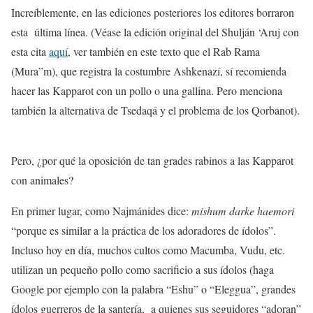
Increíblemente, en las ediciones posteriores los editores borraron
esta
última línea. (Véase la edición original del Shulján ‘Aruj con
esta cita
aquí
, ver también en este texto que el Rab Rama
(Mura”m), que registra la costumbre Ashkenazí, sí recomienda
hacer las Kapparot con un pollo o una gallina. Pero menciona
también la alternativa de Tsedaqá y el problema de los Qorbanot).
Pero, ¿por qué la oposición de tan grades rabinos a las Kapparot
con animales?
En primer lugar, como Najmánides dice:
mishum darke haemori
“porque es similar a la práctica de los adoradores de ídolos”.
Incluso hoy en día, muchos cultos como Macumba, Vudu, etc.
utilizan un pequeño pollo como sacrificio a sus ídolos (haga
Google por ejemplo con la palabra “Eshu” o “Eleggua”, grandes
ídolos guerreros de la santería,
a quienes sus seguidores “adoran”