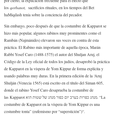
por cierto, la explicación frecuente para el efecto que
los
qorbanot,
sacrificios rituales, en los tiempos del Bet
haMiqdash tenía sobre la conciencia del pecador.
Sin embargo, poco después de que la costumbre de Kapparot se
hizo más popular, algunos rabinos muy prominentes como el
Rambán (Najmánides) elevaron sus voces en contra de esta
práctica. El Rabino más importante de aquella época, Marán
Rabbí Yosef Caro (1488-1575) el autor del Shuljan Aruj, el
Código de la Ley oficial de todos los judíos, desaprobó la práctica
de Kapparot en la víspera de Yom Kippur de forma explícita y
usando palabras muy duras. En la primera edición de la ‘Aruj
Shulján (Venecia 1565) está escrito en el título del Siman 605,
donde el rabino Yosef Caro desaprueba la costumbre de
las
Kapparot מנהג כפרות בערב יום כפור מנהג של שטות הוא. “La
costumbre de Kapparot en la víspera de Yom Kippur es una
costumbre tonta” (eufemismo por “superstición”)“.