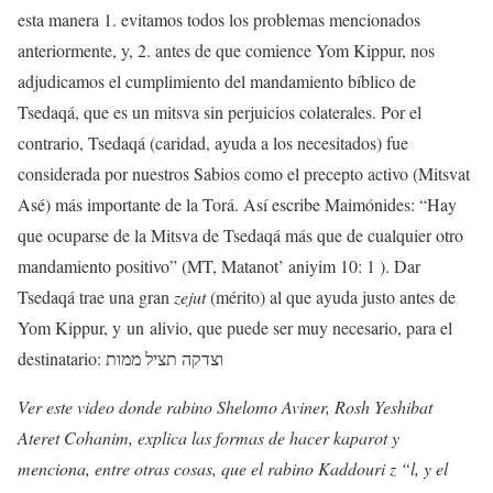
esta manera 1. evitamos todos los problemas mencionados
anteriormente, y, 2. antes de que comience Yom Kippur, nos
adjudicamos el cumplimiento del mandamiento bíblico de
Tsedaqá, que es un mitsva sin perjuicios colaterales. Por el
contrario, Tsedaqá (caridad, ayuda a los necesitados) fue
considerada por nuestros Sabios como el precepto activo (Mitsvat
Asé) más importante de la Torá. Así escribe Maimónides: “Hay
que ocuparse de la Mitsva de Tsedaqá más que de cualquier otro
mandamiento positivo” (MT, Matanot’ aniyim 10: 1 ). Dar
Tsedaqá trae una gran
zejut
(mérito) al que ayuda justo antes de
Yom Kippur, y
un
alivio, que puede ser muy necesario, para el
destinatario: וצדקה תציל ממות
Ver este video donde rabino Shelomo Aviner, Rosh Yeshibat
Ateret Cohanim, explica las formas de hacer kaparot y
menciona, entre otras cosas, que el rabino Kaddouri z “l, y el