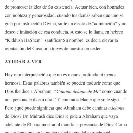
de promover la idea de Su existencia. Actuar bien, con honradez,
con nobleza y generosidad, cuando los demás saben que uno se
guía por instrucción Divina, surte un efecto de “admiración” y un
deseo e imitación de esa conducta. A esto se lo llama en hebreo
“Kiddush HaShem”, santificar Su nombre, es decir, elevar la
reputación del Creador a través de nuestro proceder.
AYUDAR A VER
Hay otra interpretación que no es menos profunda ni menos
hermosa. Estas palabras también se pueden traducir como que
Dios lke dice a Abraham:
“Camina delante de Mí”
como cuando
una persona le dice a otra:”Tú camina adelante que yo te sigo…”
Pero ¿qué puede significar que Abraham debe caminar
adelante
de Dios? Un Midrash dice Dios le pide a Abraham que vaya
adelante de Él para mostrar al mundo la presencia de Dios. Como
un sirviente que en la noche va adelante del carruaje real