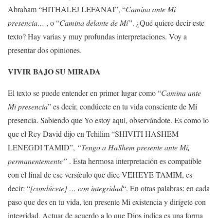
Abraham “HITHALEJ LEFANAI”, “
Camina
ante Mi
presencia…
, o “
Camina delante de Mí”
. ¿Qué quiere decir este
texto? Hay varias y muy profundas interpretaciones. Voy a
presentar dos opiniones.
VIVIR BAJO SU MIRADA
El texto se puede entender en primer lugar como “
Camina
ante
Mi presencia
” es decir, condúcete en tu vida consciente de Mi
presencia. Sabiendo que Yo estoy aquí, observándote. Es como lo
que el Rey David dijo en Tehilim “SHIVITI HASHEM
LENEGDI TAMID”,
“Tengo a HaShem presente ante Mí,
permanentemente”
. Esta hermosa interpretación es compatible
con el final de ese versículo que dice VEHEYE TAMIM, es
decir: “
[condúcete] … con integridad
“. En otras palabras: en cada
paso que des en tu vida, ten presente Mi existencia y dirígete con
integridad. Actuar de acuerdo a lo que Dios indica es una forma