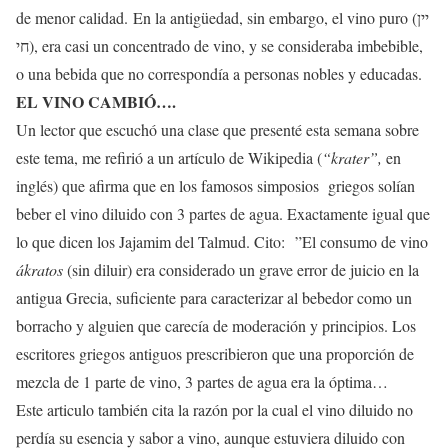
de menor calidad. En la antigüedad, sin embargo, el vino puro (יין
חי), era casi un concentrado de vino, y se consideraba imbebible,
o una bebida que no correspondía a personas nobles y educadas.
EL VINO CAMBIÓ….
Un lector que escuchó una clase que presenté esta semana sobre
este tema, me refirió a un artículo de Wikipedia (
“krater”,
en
inglés) que afirma que en los famosos simposios griegos solían
beber el vino diluido con 3 partes de agua. Exactamente igual que
lo que dicen los Jajamim del Talmud. Cito: ”El consumo de vino
ákratos
(sin diluir) era considerado un grave error de juicio en la
antigua Grecia, suficiente para caracterizar al bebedor como un
borracho y alguien que carecía de moderación y principios. Los
escritores griegos antiguos prescribieron que una proporción de
mezcla de 1 parte de vino, 3 partes de agua era la óptima…
Este articulo también cita la razón por la cual el vino diluido no
perdía su esencia y sabor a vino, aunque estuviera diluido con