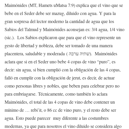
Maimónides (MT, Hamets uMatsa 7:9) explica que el vino que se
bebe en el Seder debe ser mazug, diluido con agua. Y para la
gran sorpresa del lector moderno la cantidad de agua que los
Sabios del Talmud y Maimónides aconsejan es: 3/4 agua, 1/4 vino
(sic.). Los Sabios explicaron que para que el vino represente un
gesto de libertad y nobleza, debe ser tomado de una manera
placentera, saludable y moderada ( שתיה ערבה). Maimónides
aclara que si en el Seder uno bebe 4 copas de vino “puro”, es
decir: sin agua, si bien cumplió con la obligación de las 4 copas,
falló en cumplir con la obligación de jerut, es decir, de actuar
como personas libres y nobles, que beben para celebrar pero no
para embriagarse. Técnicamente, como también lo aclara
Maimónides, el total de las 4 copas de vino debe contener un
mínimo de … rebi’it, o 86 cc de vino puro, y el resto debe ser
agua. Esto puede parecer muy diferente a las costumbres
modernas, ya que para nosotros el vino diluido se considera algo