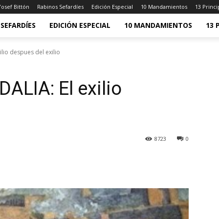
osef Bittón
Rabinos Sefardíes
Edición Especial
10 Mandamientos
13 Princi
SEFARDÍES
EDICIÓN ESPECIAL
10 MANDAMIENTOS
13 
lio despues del exilio
LIA: El exilio
8723
0