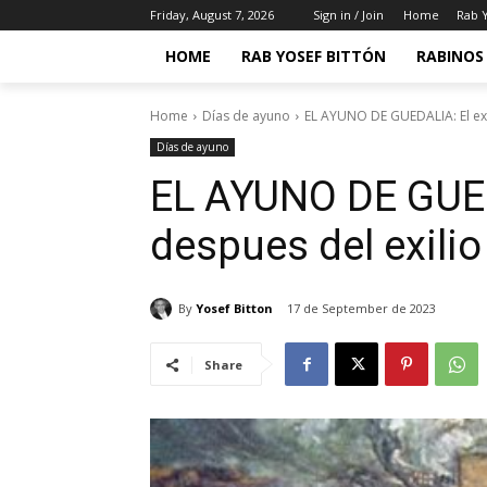
Friday, August 7, 2026
Sign in / Join
Home
Rab Y
HOME
RAB YOSEF BITTÓN
RABINOS 
Home
Días de ayuno
EL AYUNO DE GUEDALIA: El exi
Días de ayuno
EL AYUNO DE GUEDA
despues del exilio
By
Yosef Bitton
17 de September de 2023
Share