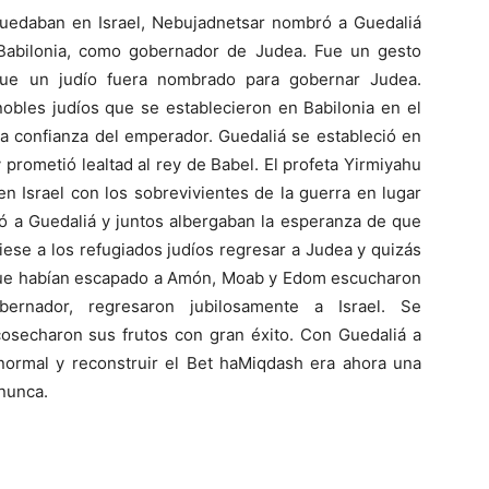
uedaban en Israel, Nebujadnetsar nombró a Guedaliá
 Babilonia, como gobernador de Judea. Fue un gesto
 que un judío fuera nombrado para gobernar Judea.
 nobles judíos que se establecieron en Babilonia en el
 la confianza del emperador. Guedaliá se estableció en
 prometió lealtad al rey de Babel. El profeta Yirmiyahu
n Israel con los sobrevivientes de la guerra en lugar
nió a Guedaliá y juntos albergaban la esperanza de que
iese a los refugiados judíos regresar a Judea y quizás
 que habían escapado a Amón, Moab y Edom escucharon
ernador, regresaron jubilosamente a Israel. Se
y cosecharon sus frutos con gran éxito. Con Guedaliá a
 normal y reconstruir el Bet haMiqdash era ahora una
 nunca.