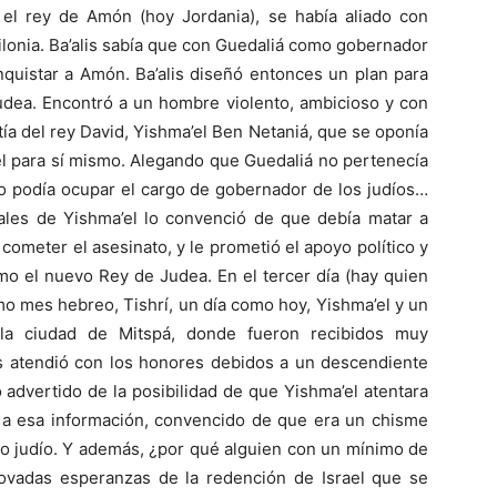
, el rey de Amón (hoy Jordania), se había aliado con
ilonia. Ba’alis sabía que con Guedaliá como gobernador
nquistar a Amón. Ba’alis diseñó entonces un plan para
udea. Encontró a un hombre violento, ambicioso y con
ía del rey David, Yishma’el Ben Netaniá, que se oponía
el para sí mismo. Alegando que Guedaliá no pertenecía
 no podía ocupar el cargo de gobernador de los judíos…
nales de Yishma’el lo convenció de que debía matar a
 cometer el asesinato, y le prometió el apoyo político y
omo el nuevo Rey de Judea. En el tercer día (hay quien
imo mes hebreo, Tishrí, un día como hoy, Yishma’el y un
la ciudad de Mitspá, donde fueron recibidos muy
os atendió con los honores debidos a un descendiente
o advertido de la posibilidad de que Yishma’el atentara
o a esa información, convencido de que era un chisme
tro judío. Y además, ¿por qué alguien con un mínimo de
ovadas esperanzas de la redención de Israel que se