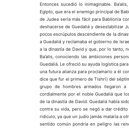
Entonces sucedió lo inimaginable. Ba’alis
Egipto, que era el enemigo principal de Bab
de Judea sería más fácil para Babilonia co
deshacerse de Guedaliá y desestabilizar J
pocos escrúpulos descendiente de la dinast
a Guedaliá y reclamaba el gobierno de Isra
a la dinastía de David y que, por lo tanto,
Ba’alis, conociendo las ambiciones perso
Guedaliá. Le ofreció su ayuda logística para
una futura alianza para proclamarlo a él c
dice que fur el primero de Tishrí) del sépt
grupo de hombres armados llegaron a 
cordialmente por el noble Guedaliá que l
de la dinastía de David. Guedaliá había sid
contra su vida, pero se negó a dar crédit
ridículo, ya que un judío jamás mataría a o
sentido común pondría en peligro las ren