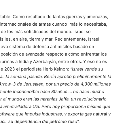
notable. Como resultado de tantas guerras y amenazas,
internacionales de armas cuando más lo necesitaba,
de los más sofisticados del mundo. Israel se
siles, en aire, tierra y mar. Recientemente, Israel
nuevo sistema de defensa antimisiles basado en
na posición de avanzada respecto a cómo enfrentar los
 armas a India y Azerbaiyán, entre otros. Y eso no es
 de 2023 el periodista Herb Keinon:
“Israel vende su
ia…la semana pasada, Berlín aprobó preliminarmente la
Arrow-3 de Jerusalén, por un precio de 4,300 millones
etamente inconcebible hace 80 años … no hace mucho
er al mundo eran las naranjas Jaffa, un revolucionario
 la ametralladora Uzi. Pero hoy proporciona misiles que
software que impulsa industrias, y exporta gas natural y
cir su dependencia del petróleo ruso”.