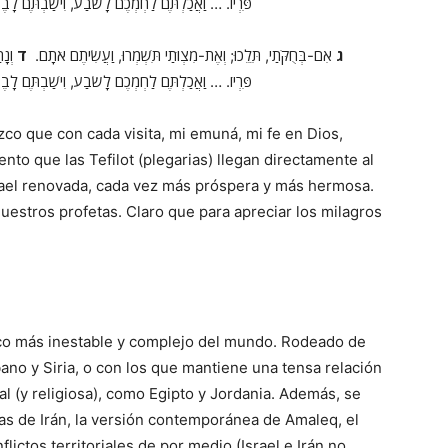
פִּרְיוֹ. … וַאֲכַלְתֶּם לַחְמְכֶם לָשֹׂבַע, וִישַׁבְתֶּם ל.
ג
אִם-בְּחֻקֹּתַי, תֵּלֵכוּ; וְאֶת-מִצְוֺתַי תִּשְׁמְרוּ, וַעֲשִׂיתֶם אֹתָם.
ד
וְנָת
פִּרְיוֹ. … וַאֲכַלְתֶּם לַחְמְכֶם לָשֹׂבַע, וִישַׁבְתֶּם ל.
ozco que con cada visita, mi emuná, mi fe en Dios,
ento que las Tefilot (plegarias) llegan directamente al
srael renovada, cada vez más próspera y más hermosa.
uestros profetas. Claro que para apreciar los milagros
tico más inestable y complejo del mundo. Rodeado de
ano y Siria, o con los que mantiene una tensa relación
al (y religiosa), como Egipto y Jordania. Además, se
as de Irán, la versión contemporánea de Amaleq, el
lictos territoriales de por medio (Israel e Irán no