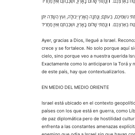
ָבֶטַח בְּאַרְצְכֶם
ו
וְנָתַתִּי שָׁלוֹם בָּאָרֶץ, וּשְׁכַבְתֶּם וְאֵין מַחֲרִיד
ַתִּי גִשְׁמֵיכֶם, בְּעִתָּם; וְנָתְנָה הָאָרֶץ יְבוּלָהּ, וְעֵץ הַשָּׂדֶה יִתֵּן
ָבֶטַח בְּאַרְצְכֶם
ו
וְנָתַתִּי שָׁלוֹם בָּאָרֶץ, וּשְׁכַבְתֶּם וְאֵין מַחֲרִיד
Ayer, gracias a Dios, llegué a Israel. Recon
crece y se fortalece. No solo porque aquí si
cielo, sino porque veo a nuestra querida I
Exactamente como lo anticiparon la Torá y n
de este país, hay que contextualizarlos.
EN MEDIO DEL MEDIO ORIENTE
Israel está ubicado en el contexto geopolí
países con los que está en guerra, como Líb
de paz diplomática pero de hostilidad cultur
enfrenta a las constantes amenazas explícit
enemigo que odia a Israel sin que hayan conf