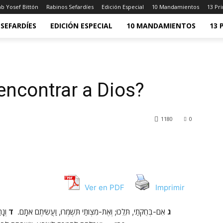
b Yosef Bittón
Rabinos Sefardíes
Edición Especial
10 Mandamientos
13 Pri
SEFARDÍES
EDICIÓN ESPECIAL
10 MANDAMIENTOS
13 
ncontrar a Dios?
1180
0
Ver en PDF
Imprimir
ג
אִם-בְּחֻקֹּתַי, תֵּלֵכוּ; וְאֶת-מִצְוֺתַי תִּשְׁמְרוּ, וַעֲשִׂיתֶם אֹתָם.
ד
וְנָת