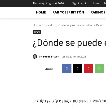
Thursday, August 6, 2026
Sign in / Join
Home
Ra
HOME
RAB YOSEF BITTÓN
RABINOS 
Home
Israel
¿Dónde se puede encontrar a Dios?
Israel
¿Dónde se puede e
By
Yosef Bitton
23 de June de 2023
Share
ַתִּי גִשְׁמֵיכֶם, בְּעִתָּם; וְנָתְנָה הָאָרֶץ יְבוּלָהּ, וְעֵץ הַשָּׂדֶה יִתֵּן