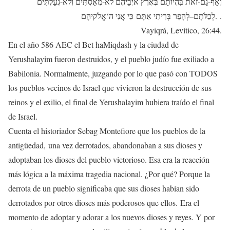
וְאַף-גַּם-זֹאת בִּהְיוֹתָם בְּאֶרֶץ אֹיְבֵיהֶם לֹא-מְאַסְתִּים וְלֹא-גְעַלְתִּים
לְכַלֹּתָם–לְהָפֵר בְּרִיתִי אִתָּם כִּי אֲנִי ה‘אֱלֹקיהֶם. .
Vayiqrá, Levítico, 26:44.
En el año 586 AEC el Bet haMiqdash y la ciudad de
Yerushalayim fueron destruidos, y el pueblo judío fue exiliado a
Babilonia. Normalmente, juzgando por lo que pasó con TODOS
los pueblos vecinos de Israel que vivieron la destrucción de sus
reinos y el exilio, el final de Yerushalayim hubiera traído el final
de Israel.
Cuenta el historiador Sebag Montefiore que los pueblos de la
antigüedad, una vez derrotados, abandonaban a sus dioses y
adoptaban los dioses del pueblo victorioso. Esa era la reacción
más lógica a la máxima tragedia nacional. ¿Por qué? Porque la
derrota de un pueblo significaba que sus dioses habían sido
derrotados por otros dioses más poderosos que ellos. Era el
momento de adoptar y adorar a los nuevos dioses y reyes. Y por