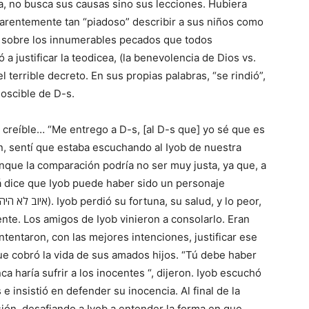
a, no busca sus causas sino sus lecciones. Hubiera
aparentemente tan “piadoso” describir a sus niños como
ia sobre los innumerables pecados que todos
 justificar la teodicea, (la benevolencia de Dios vs.
el terrible decreto. En sus propias palabras, “se rindió”,
noscible de D-s.
 creíble… “Me entrego a D-s, [al D-s que] yo sé que es
n, sentí que estaba escuchando al Iyob de nuestra
nque la comparación podría no ser muy justa, ya que, a
rá dice que Iyob puede haber sido un personaje
ente. Los amigos de Iyob vinieron a consolarlo. Eran
entaron, con las mejores intenciones, justificar ese
que cobró la vida de sus amados hijos. “Tú debe haber
ca haría sufrir a los inocentes “, dijeron. Iyob escuchó
 insistió en defender su inocencia. Al final de la
sión, desafiando a Iyob a entender la forma en que