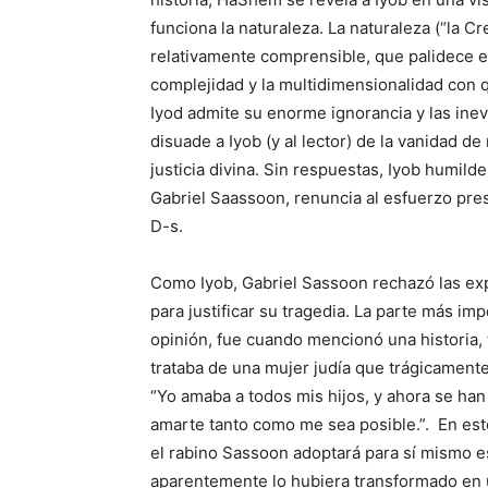
funciona la naturaleza. La naturaleza (“la C
relativamente comprensible, que palidece en
complejidad y la multidimensionalidad con 
Iyod admite su enorme ignorancia y las inev
disuade a Iyob (y al lector) de la vanidad 
justicia divina. Sin respuestas, Iyob humil
Gabriel Saassoon, renuncia al esfuerzo pres
D-s.
Como Iyob, Gabriel Sassoon rechazó las exp
para justificar su tragedia. La parte más i
opinión, fue cuando mencionó una historia, t
trataba de una mujer judía que trágicamente 
“Yo amaba a todos mis hijos, y ahora se han 
amarte tanto como me sea posible.”. En es
el rabino Sassoon adoptará para sí mismo es
aparentemente lo hubiera transformado en