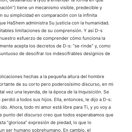
reación”) tiene un mecanismo visible, predecible y
 su simplicidad en comparación con la infinita
que HaShem administra Su justicia con la humanidad.
itables limitaciones de su comprensión. Y así D-s
de nuestro esfuerzo de comprender cómo funciona la
demente acepta los decretos de D-s: “se rinde” y, como
untuoso de descifrar los indescifrables designios de
licaciones hechas a la pequeña altura del hombre
mportante de su corto pero poderosísimo discurso, en mi
al vez una leyenda, de la época de la Inquisición. Se
perdió a todos sus hijos. Ella, entonces, le dijo a D-s:
ido. Ahora, todo mi amor está libre para Ti, y yo voy a
te punto del discurso creo que todos esperabamos que
ta “gloriosa” expresión de piedad, lo que lo
 un ser humano sobrehumano. En cambio, el