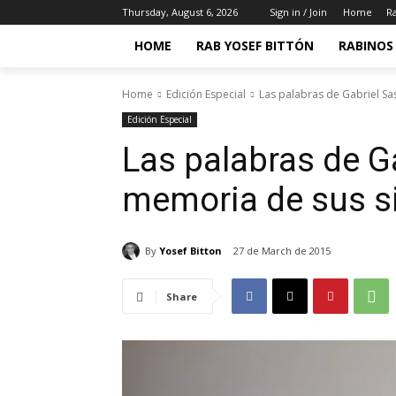
Thursday, August 6, 2026
Sign in / Join
Home
Ra
HOME
RAB YOSEF BITTÓN
RABINOS 
Home
Edición Especial
Las palabras de Gabriel Sa
Edición Especial
Las palabras de G
memoria de sus si
By
Yosef Bitton
27 de March de 2015
Share