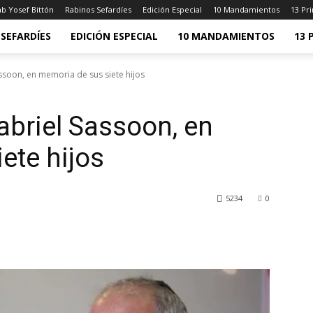
b Yosef Bittón
Rabinos Sefardíes
Edición Especial
10 Mandamientos
13 Pri
SEFARDÍES
EDICIÓN ESPECIAL
10 MANDAMIENTOS
13 
ssoon, en memoria de sus siete hijos
abriel Sassoon, en
ete hijos
5234
0