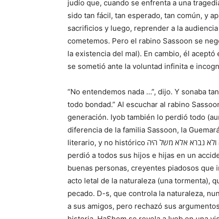
judío que, cuando se enfrenta a una tragedi
sido tan fácil, tan esperado, tan común, y 
sacrificios y luego, reprender a la audienc
cometemos. Pero el rabino Sassoon se negó a
la existencia del mal). En cambio, él aceptó 
se sometió ante la voluntad infinita e incog
“No entendemos nada …”, dijo. Y sonaba tan
todo bondad.” Al escuchar al rabino Sassoo
generación. Iyob también lo perdió todo (au
diferencia de la familia Sassoon, la Guema
literario, y no histórico איוב לא היה ולא נברא אלא משל היה). Iyob perdió su fortuna, su salud, y lo peor,
perdió a todos sus hijos e hijas en un accid
buenas personas, creyentes piadosos que int
acto letal de la naturaleza (una tormenta), 
pecado. D-s, que controla la naturaleza, nun
a sus amigos, pero rechazó sus argumentos e
historia, HaShem se revela a Iyob en una vi