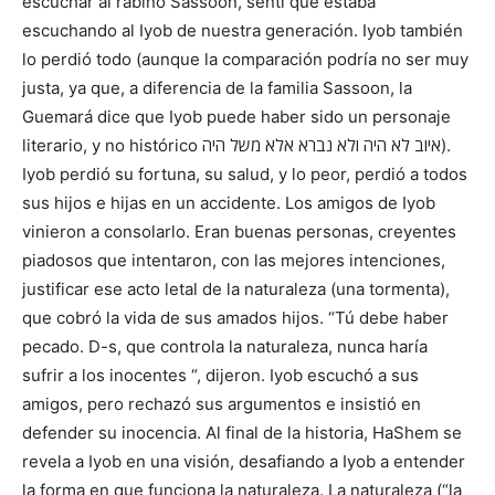
escuchar al rabino Sassoon, sentí que estaba
escuchando al Iyob de nuestra generación. Iyob también
lo perdió todo (aunque la comparación podría no ser muy
justa, ya que, a diferencia de la familia Sassoon, la
Guemará dice que Iyob puede haber sido un personaje
literario, y no histórico איוב לא היה ולא נברא אלא משל היה).
Iyob perdió su fortuna, su salud, y lo peor, perdió a todos
sus hijos e hijas en un accidente. Los amigos de Iyob
vinieron a consolarlo. Eran buenas personas, creyentes
piadosos que intentaron, con las mejores intenciones,
justificar ese acto letal de la naturaleza (una tormenta),
que cobró la vida de sus amados hijos. “Tú debe haber
pecado. D-s, que controla la naturaleza, nunca haría
sufrir a los inocentes “, dijeron. Iyob escuchó a sus
amigos, pero rechazó sus argumentos e insistió en
defender su inocencia. Al final de la historia, HaShem se
revela a Iyob en una visión, desafiando a Iyob a entender
la forma en que funciona la naturaleza. La naturaleza (“la