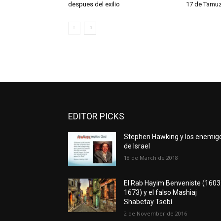
despues del exilio
17 de Tamu
EDITOR PICKS
Stephen Hawking y los enemig
de Israel
18 de March de 2018
El Rab Hayim Benveniste (1603
1673) y el falso Mashiaj
Shabetay Tsebí
2 de November de 2016