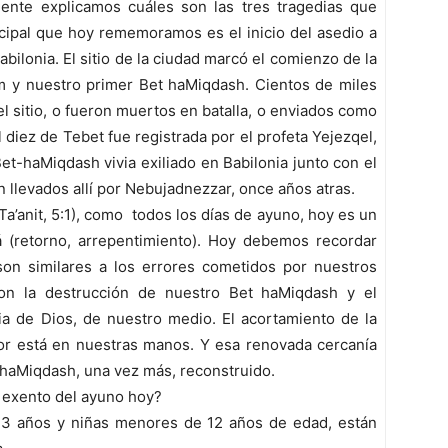
ente explicamos cuáles son las tres tragedias que
ncipal que hoy rememoramos es el inicio del asedio a
ilonia. El sitio de la ciudad marcó el comienzo de la
em y nuestro primer Bet haMiqdash. Cientos de miles
 sitio, o fueron muertos en batalla, o enviados como
el diez de Tebet fue registrada por el profeta Yejezqel,
et-haMiqdash vivia exiliado en Babilonia junto con el
 llevados allí por Nebujadnezzar, once años atras.
Ta’anit, 5:1), como todos los días de ayuno, hoy es un
 (retorno, arrepentimiento). Hoy debemos recordar
son similares a los errores cometidos por nuestros
ron la destrucción de nuestro Bet haMiqdash y el
cia de Dios, de nuestro medio. El acortamiento de la
dor está en nuestras manos. Y esa renovada cercanía
 haMiqdash, una vez más, reconstruido.
 exento del ayuno hoy?
3 años y niñas menores de 12 años de edad, están