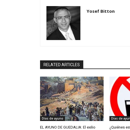
Yosef Bitton
RELATED ARTICLES
Días de ayuno
Días de ayu
EL AYUNO DE GUEDALIA: El exilio
¿Quiénes es