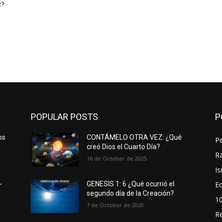
z?
POPULAR POSTS
P
os
CONTÁMELO OTRA VEZ: ¿Qué
P
creó Dios el Cuarto Día?
Ra
16 de October de 2025
Is
Ed
-
GENESIS 1: 6 ¿Qué ocurrió el
segundo día de la Creación?
1
7 de October de 2020
R