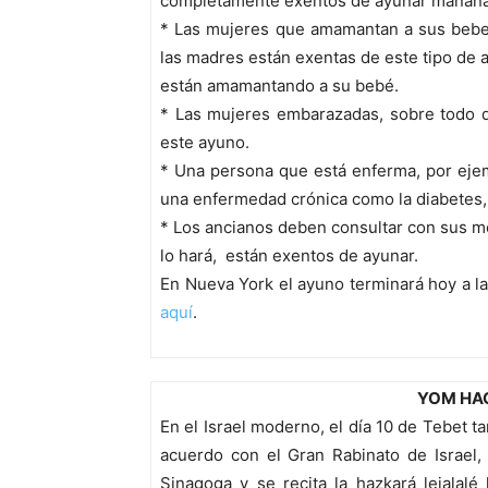
completamente exentos de ayunar mañana
* Las mujeres que amamantan a sus bebes:
las madres están exentas de este tipo de 
están amamantando a su bebé.
* Las mujeres embarazadas, sobre todo 
este ayuno.
* Una persona que está enferma, por ejem
una enfermedad crónica como la diabetes,
* Los ancianos deben consultar con sus méd
lo hará, están exentos de ayunar.
En Nueva York el ayuno terminará hoy a l
aquí
.
YOM HA
En el Israel moderno, el día 10 de Tebet t
acuerdo con el Gran Rabinato de Israel,
Sinagoga y se recita la hazkará lejalal