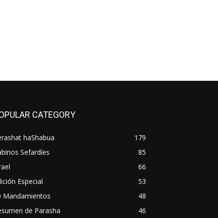
OPULAR CATEGORY
erashat haShabua
179
binos Sefardíes
85
rael
66
ición Especial
53
0 Mandamientos
48
esumen de Parasha
46