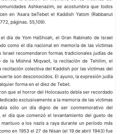
comunidades Ashkenazim, se acostumbra que todos
icen en ‘Asara beTebet el Kaddish Yatom (Rabbanut
772, páginas. 55,109).
 el día de Yom HaShoah, el Gran Rabinato de Israel
ado como el día nacional en memoria de las víctimas
e Israel recomendaron formas tradicionales judías de
 de la Mishná Miqvaot, la recitación de Tehilim, el
recitación colectiva del Kaddish por las víctimas del
uerte son desconocidos. El ayuno, la expresión judía
lquier forma en el diez de Tebet.
on que el horror del Holocausto debía ser recordado
 dedicado exclusivamente a la memoria de las víctimas
había sólo un día digno de ser conmemorativo del
il, el día que comenzó el levantamiento del gueto de
e mantuvo a los nazis a raya durante un período más
 como en 1953 el 27 de Nisan (el 19 de abril 1943) fue