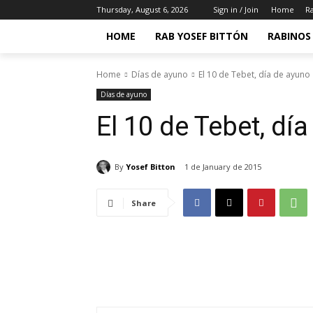
Thursday, August 6, 2026
Sign in / Join
Home
Ra
HOME
RAB YOSEF BITTÓN
RABINOS 
Home
Días de ayuno
El 10 de Tebet, día de ayuno
Días de ayuno
El 10 de Tebet, dí
By
Yosef Bitton
1 de January de 2015
Share