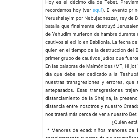
Hoy es el décimo día de Tebet. Previam
recordamos hoy (ver
aquí
). El evento pri
Yerushalayim por Nebujadnezzar, rey de Bab
batalla que finalmente destruyó Jerusal
de Yehudim murieron de hambre durante el
cautivos al exilio en Babilonia. La fecha d
quien en el tiempo de la destrucción del B
primer grupo de cautivos judíos que fueron
En las palabras de Maimónides (MT, Hiljot 
día que debe ser dedicado a la Teshubá
nuestras transgresiones y errores, que 
antepasados. Esas transgresiones traje
distanciamiento de la Shejiná, la presen
distancia entre nosotros y nuestro Crea
nos traerá más cerca de ver a nuestro Bet
¿Quién está
* Menores de edad: niños menores de 1