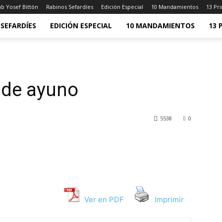
b Yosef Bittón
Rabinos Sefardíes
Edición Especial
10 Mandamientos
13 Pri
SEFARDÍES
EDICIÓN ESPECIAL
10 MANDAMIENTOS
13 
a de ayuno
5538
0
Ver en PDF
Imprimir