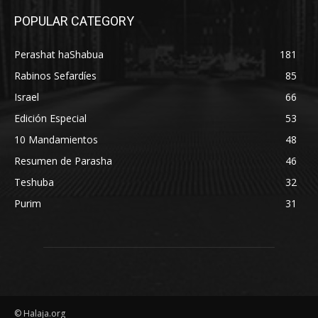
POPULAR CATEGORY
Perashat haShabua
181
Rabinos Sefardíes
85
Israel
66
Edición Especial
53
10 Mandamientos
48
Resumen de Parasha
46
Teshuba
32
Purim
31
© Halaja.org