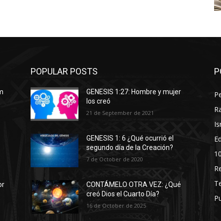
POPULAR POSTS
P
am
GENESIS 1:27: Hombre y mujer
P
los creó
Ra
21 de September de 2021
Is
Ed
GENESIS 1: 6 ¿Qué ocurrió el
segundo día de la Creación?
1
7 de October de 2020
R
T
or
CONTÁMELO OTRA VEZ: ¿Qué
creó Dios el Cuarto Día?
P
16 de October de 2025