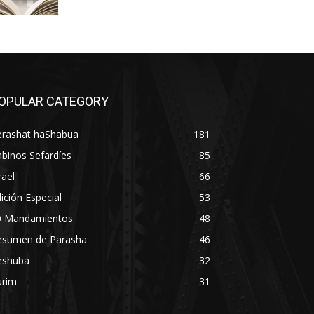
OPULAR CATEGORY
erashat haShabua
181
binos Sefardíes
85
rael
66
ición Especial
53
0 Mandamientos
48
esumen de Parasha
46
eshuba
32
urim
31