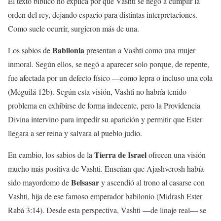
El texto bíblico no explica por qué Vashti se negó a cumplir la
orden del rey, dejando espacio para distintas interpretaciones.
Como suele ocurrir, surgieron más de una.
Babilonia
Los sabios de
presentan a Vashti como una mujer
inmoral. Según ellos, se negó a aparecer solo porque, de repente,
fue afectada por un defecto físico —como lepra o incluso una cola
(Meguilá 12b). Según esta visión, Vashti no habría tenido
problema en exhibirse de forma indecente, pero la Providencia
Divina intervino para impedir su aparición y permitir que Ester
llegara a ser reina y salvara al pueblo judío.
Tierra de Israel
En cambio, los sabios de la
ofrecen una visión
mucho más positiva de Vashti. Enseñan que Ajashverosh había
Belsasar
sido mayordomo de
y ascendió al trono al casarse con
Vashti, hija de ese famoso emperador babilonio (Midrash Ester
Rabá 3:14). Desde esta perspectiva, Vashti —de linaje real— se