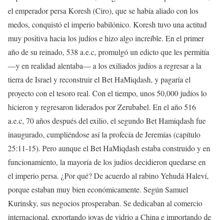
el emperador persa Koresh (Ciro), que se había aliado con los
medos, conquistó el imperio babilónico. Koresh tuvo una actitud
muy positiva hacia los judíos e hizo algo increíble. En el primer
año de su reinado, 538 a.e.c, promulgó un edicto que les permitía
—y en realidad alentaba— a los exiliados judíos a regresar a la
tierra de Israel y reconstruir el Bet HaMiqdash, y pagaría el
proyecto con el tesoro real. Con el tiempo, unos 50,000 judíos lo
hicieron y regresaron liderados por Zerubabel. En el año 516
a.e.c, 70 años después del exilio, el segundo Bet Hamiqdash fue
inaugurado, cumpliéndose así la profecía de Jeremías (capítulo
25:11-15). Pero aunque el Bet HaMiqdash estaba construido y en
funcionamiento, la mayoría de los judíos decidieron quedarse en
el imperio persa. ¿Por qué? De acuerdo al rabino Yehudá Haleví,
porque estaban muy bien económicamente. Según Samuel
Kurinsky, sus negocios prosperaban. Se dedicaban al comercio
internacional, exportando joyas de vidrio a China e importando de