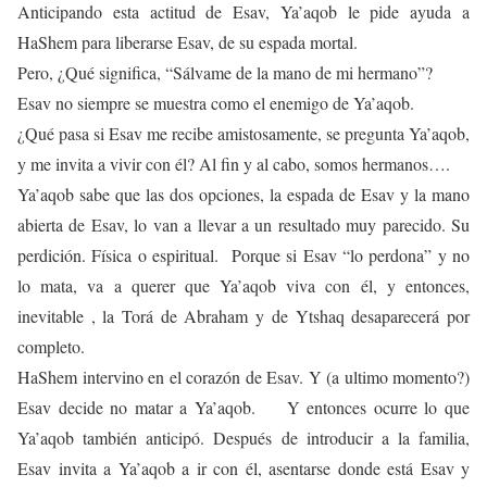
Anticipando esta actitud de Esav, Ya’aqob le pide ayuda a
HaShem para liberarse Esav, de su espada mortal.
Pero, ¿Qué significa, “Sálvame de la mano de mi hermano”?
Esav no siempre se muestra como el enemigo de Ya’aqob.
¿Qué pasa si Esav me recibe amistosamente, se pregunta Ya’aqob,
y me invita a vivir con él? Al fin y al cabo, somos hermanos….
Ya’aqob sabe que las dos opciones, la espada de Esav y la mano
abierta de Esav, lo van a llevar a un resultado muy parecido. Su
perdición. Física o espiritual. Porque si Esav “lo perdona” y no
lo mata, va a querer que Ya’aqob viva con él, y entonces,
inevitable , la Torá de Abraham y de Ytshaq desaparecerá por
completo.
HaShem intervino en el corazón de Esav. Y (a ultimo momento?)
Esav decide no matar a Ya’aqob. Y entonces ocurre lo que
Ya’aqob también anticipó. Después de introducir a la familia,
Esav invita a Ya’aqob a ir con él, asentarse donde está Esav y