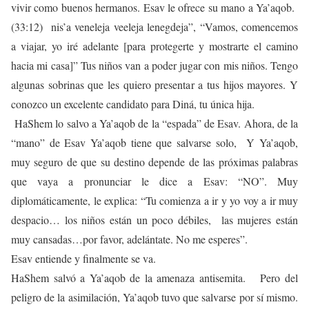
vivir como buenos hermanos. Esav le ofrece su mano a Ya’aqob.
(33:12) nis’a veneleja veeleja lenegdeja”, “Vamos, comencemos
a viajar, yo iré adelante [para protegerte y mostrarte el camino
hacia mi casa]” Tus niños van a poder jugar con mis niños. Tengo
algunas sobrinas que les quiero presentar a tus hijos mayores. Y
conozco un excelente candidato para Diná, tu única hija.
HaShem lo salvo a Ya’aqob de la “espada” de Esav. Ahora, de la
“mano” de Esav Ya’aqob tiene que salvarse solo, Y Ya’aqob,
muy seguro de que su destino depende de las próximas palabras
que vaya a pronunciar le dice a Esav: “NO”. Muy
diplomáticamente, le explica: “Tu comienza a ir y yo voy a ir muy
despacio… los niños están un poco débiles, las mujeres están
muy cansadas…por favor, adelántate. No me esperes”.
Esav entiende y finalmente se va.
HaShem salvó a Ya’aqob de la amenaza antisemita. Pero del
peligro de la asimilación, Ya’aqob tuvo que salvarse por sí mismo.