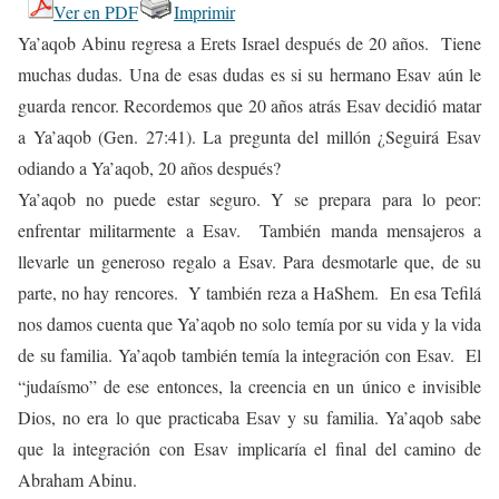
Ver en PDF
Imprimir
Ya’aqob Abinu regresa a Erets Israel después de 20 años. Tiene
muchas dudas. Una de esas dudas es si su hermano Esav aún le
guarda rencor. Recordemos que 20 años atrás Esav decidió matar
a Ya’aqob (Gen. 27:41). La pregunta del millón ¿Seguirá Esav
odiando a Ya’aqob, 20 años después?
Ya’aqob no puede estar seguro. Y se prepara para lo peor:
enfrentar militarmente a Esav. También manda mensajeros a
llevarle un generoso regalo a Esav. Para desmotarle que, de su
parte, no hay rencores. Y también reza a HaShem. En esa Tefilá
nos damos cuenta que Ya’aqob no solo temía por su vida y la vida
de su familia. Ya’aqob también temía la integración con Esav. El
“judaísmo” de ese entonces, la creencia en un único e invisible
Dios, no era lo que practicaba Esav y su familia. Ya’aqob sabe
que la integración con Esav implicaría el final del camino de
Abraham Abinu.