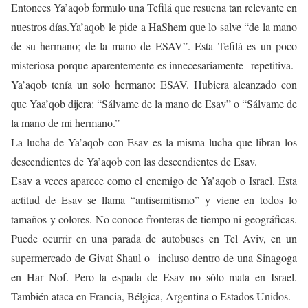
Entonces Ya’aqob formulo una Tefilá que resuena tan relevante en
nuestros días.Ya’aqob le pide a HaShem que lo salve “de la mano
de su hermano; de la mano de ESAV”. Esta Tefilá es un poco
misteriosa porque aparentemente es innecesariamente repetitiva.
Ya’aqob tenía un solo hermano: ESAV. Hubiera alcanzado con
que Yaa’qob dijera: “Sálvame de la mano de Esav” o “Sálvame de
la mano de mi hermano.”
La lucha de Ya’aqob con Esav es la misma lucha que libran los
descendientes de Ya’aqob con las descendientes de Esav.
Esav a veces aparece como el enemigo de Ya’aqob o Israel. Esta
actitud de Esav se llama “antisemitismo” y viene en todos lo
tamaños y colores. No conoce fronteras de tiempo ni geográficas.
Puede ocurrir en una parada de autobuses en Tel Aviv, en un
supermercado de Givat Shaul o incluso dentro de una Sinagoga
en Har Nof. Pero la espada de Esav no sólo mata en Israel.
También ataca en Francia, Bélgica, Argentina o Estados Unidos.