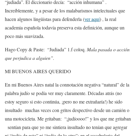
“judiada”. El diccionario decía: “acción inhumana” .
Increíblemente, y a pesar de los malabarismos intelectuales que
hacen algunos lingüistas para defenderla (
ver aquí
) , la real
academia española todavía preserva esta definición, aunque un
poco más suavizada.
Hago Copy & Paste: “Judiada” 1.f coloq.
Mala pasada o acción
que perjudica a alguien”.
MI BUENOS AIRES QUERIDO
En mi Buenos Aires natal la connotación negativa “natural” de la
palabra judío se podía ver muy claramente. Décadas atrás (no
estoy seguro si esto continúa, ¡pero no me extrañaría!) he sido
insultado
muchas veces con gritos despectivo desde un camión o
una motocicleta. Me gritaban: “¡judíoooo!” y los que me gritaban
sentían para que yo me sintiera insultado no tenían que agregar
ni “judío de esto” ni “judío de lo otro”: en el vocabulario del