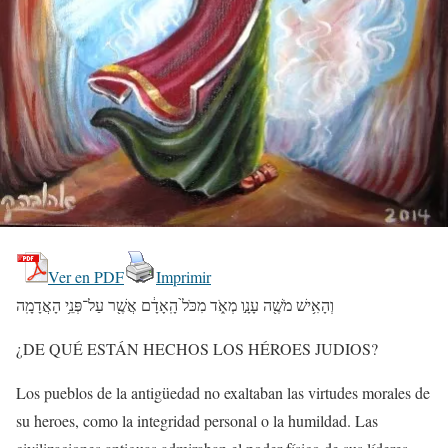
Ver en PDF
Imprimir
וְהָאִ֥ישׁ מֹשֶׁ֖ה עָנָ֣ו מְאֹ֑ד מִכֹּל֙ הָֽאָדָ֔ם אֲשֶׁ֖ר עַל־פְּנֵ֥י הָאֲדָמָֽה
¿DE QUÉ ESTÁN HECHOS LOS HÉROES JUDIOS?
Los pueblos de la antigüedad no exaltaban las virtudes morales de
su heroes, como la integridad personal o la humildad. Las