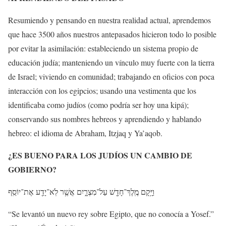
Resumiendo y pensando en nuestra realidad actual, aprendemos
que hace 3500 años nuestros antepasados hicieron todo lo posible
por evitar la asimilación: estableciendo un sistema propio de
educación judía; manteniendo un vínculo muy fuerte con la tierra
de Israel; viviendo en comunidad; trabajando en oficios con poca
interacción con los egipcios; usando una vestimenta que los
identificaba como judíos (como podría ser hoy una kipá);
conservando sus nombres hebreos y aprendiendo y hablando
hebreo: el idioma de Abraham, Itzjaq y Ya’aqob.
¿ES BUENO PARA LOS JUDÍOS UN CAMBIO DE
GOBIERNO?
וַיָּ֥קָם מֶֽלֶךְ־חָדָ֖שׁ עַל־מִצְרָ֑יִם אֲשֶׁ֥ר לֹֽא־יָדַ֖ע אֶת־יוֹסֵֽף
“Se levantó un nuevo rey sobre Egipto, que no conocía a Yosef.”