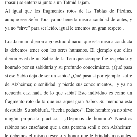
(pasul) se enterrará junto a un Talmid Jajam.
Al igual que los fragmentos rotos de las Tablas de Piedras,
aunque ese Sefer Tora ya no tiene la misma santidad de antes, y
ya no “sirve” para ser leído, igual le tenemos un gran respeto .
Los Jajamim dijeron algo extraordinario: que esta misma conducta
la debemos tener con los seres humanos. El ejemplo que ellos
dieron es el de un Sabio de la Torá que siempre fue respetado y
honrado por su sabiduria y su profundo conocimiento. ¿Qué pasa
si ese Sabio deja de ser un sabio? ¿Qué pasa si por ejemplo, sufre
de Alzheimer, o senilidad, y pierde sus conocimientos, y ya no
recuerda casi nada de lo que sabia? Este individuo es como un
fragmento roto de lo que era aquel gran Sabio. Su memoria está
destruida. Su sabiduría, “hecha pedazos”. Este hombre ya no sirve
ningún propósito practico. ¿Dejamos de honrarlo? Nuestros
rabinos nos enseñaron que a esta persona senil o con Alzheimer
le debemos el mismo respeto y honor que le brindábamos antes.