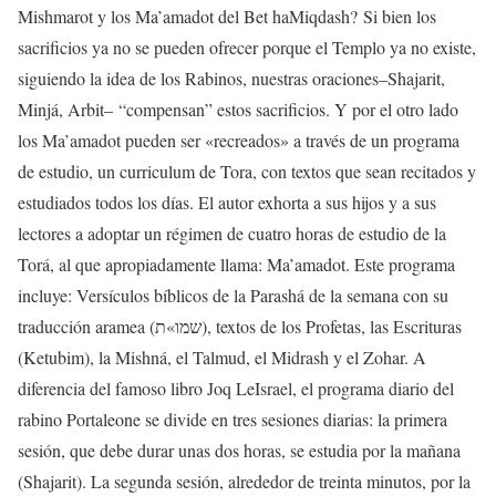
Mishmarot y los Ma’amadot del Bet haMiqdash? Si bien los
sacrificios ya no se pueden ofrecer porque el Templo ya no existe,
siguiendo la idea de los Rabinos, nuestras oraciones–Shajarit,
Minjá, Arbit– “compensan” estos sacrificios. Y por el otro lado
los Ma’amadot pueden ser «recreados» a través de un programa
de estudio, un curriculum de Tora, con textos que sean recitados y
estudiados todos los días. El autor exhorta a sus hijos y a sus
lectores a adoptar un régimen de cuatro horas de estudio de la
Torá, al que apropiadamente llama: Ma’amadot. Este programa
incluye: Versículos bíblicos de la Parashá de la semana con su
traducción aramea (שמו»ת), textos de los Profetas, las Escrituras
(Ketubim), la Mishná, el Talmud, el Midrash y el Zohar. A
diferencia del famoso libro Joq LeIsrael, el programa diario del
rabino Portaleone se divide en tres sesiones diarias: la primera
sesión, que debe durar unas dos horas, se estudia por la mañana
(Shajarit). La segunda sesión, alrededor de treinta minutos, por la