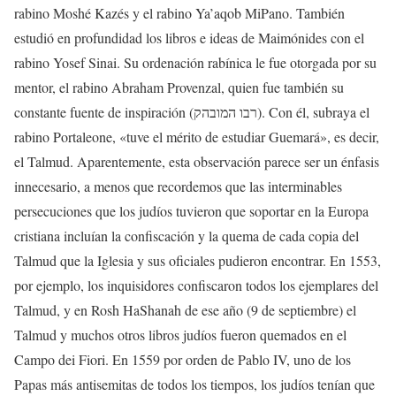
rabino Moshé Kazés y el rabino Ya’aqob MiPano. También
estudió en profundidad los libros e ideas de Maimónides con el
rabino Yosef Sinai. Su ordenación rabínica le fue otorgada por su
mentor, el rabino Abraham Provenzal, quien fue también su
constante fuente de inspiración (רבו המובהק). Con él, subraya el
rabino Portaleone, «tuve el mérito de estudiar Guemará», es decir,
el Talmud. Aparentemente, esta observación parece ser un énfasis
innecesario, a menos que recordemos que las interminables
persecuciones que los judíos tuvieron que soportar en la Europa
cristiana incluían la confiscación y la quema de cada copia del
Talmud que la Iglesia y sus oficiales pudieron encontrar. En 1553,
por ejemplo, los inquisidores confiscaron todos los ejemplares del
Talmud, y en Rosh HaShanah de ese año (9 de septiembre) el
Talmud y muchos otros libros judíos fueron quemados en el
Campo dei Fiori. En 1559 por orden de Pablo IV, uno de los
Papas más antisemitas de todos los tiempos, los judíos tenían que