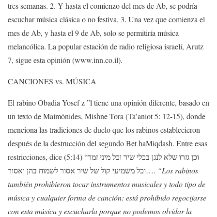
tres semanas. 2. Y hasta el comienzo del mes de Ab, se podría
escuchar música clásica o no festiva. 3. Una vez que comienza el
mes de Ab, y hasta el 9 de Ab, solo se permitiría música
melancólica. La popular estación de radio religiosa israelí, Arutz
7, sigue esta opinión (www.inn.co.il).
CANCIONES vs. MÚSICA
El rabino Obadia Yosef z ”l tiene una opinión diferente, basado en
un texto de Maimónides, Mishne Tora (Ta’aniot 5: 12-15), donde
menciona las tradiciones de duelo que los rabinos establecieron
después de la destrucción del segundo Bet haMiqdash. Entre esas
restricciones, dice (5:14) “וכן גזרו שלא לנגן בכלי שיר וכל מיני זמר
וכל משמיעי קול של שיר אסור לשמוח בהן ואסור….
“Los rabinos
también prohibieron tocar instrumentos musicales y todo tipo de
música y cualquier forma de canción: está prohibido regocijarse
con esta música y escucharla porque no podemos olvidar la