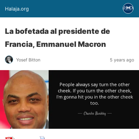
Halaja.org
La bofetada al presidente de
Francia, Emmanuel Macron
Yosef Bitton
5 years ago