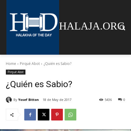
HALAJA.ORG
Home
Pirqué Abot
¿Quién es Sabio?
Pirqué Abot
¿Quién es Sabio?
By
Yosef Bitton
18 de May de 2017
5436
0