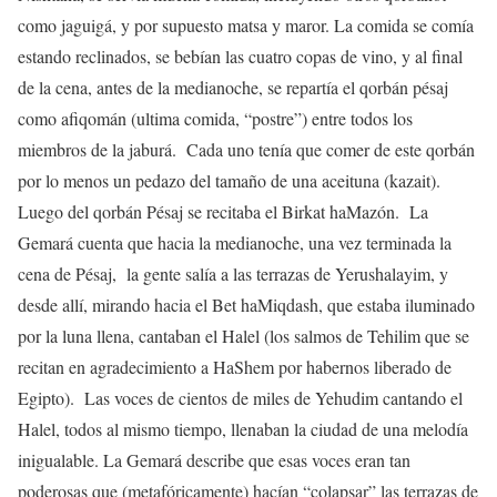
como jaguigá, y por supuesto matsa y maror. La comida se comía
estando reclinados, se bebían las cuatro copas de vino, y al final
de la cena, antes de la medianoche, se repartía el qorbán pésaj
como afiqomán (ultima comida, “postre”) entre todos los
miembros de la jaburá. Cada uno tenía que comer de este qorbán
por lo menos un pedazo del tamaño de una aceituna (kazait).
Luego del qorbán Pésaj se recitaba el Birkat haMazón. La
Gemará cuenta que hacia la medianoche, una vez terminada la
cena de Pésaj, la gente salía a las terrazas de Yerushalayim, y
desde allí, mirando hacia el Bet haMiqdash, que estaba iluminado
por la luna llena, cantaban el Halel (los salmos de Tehilim que se
recitan en agradecimiento a HaShem por habernos liberado de
Egipto). Las voces de cientos de miles de Yehudim cantando el
Halel, todos al mismo tiempo, llenaban la ciudad de una melodía
inigualable. La Gemará describe que esas voces eran tan
poderosas que (metafóricamente) hacían “colapsar” las terrazas de