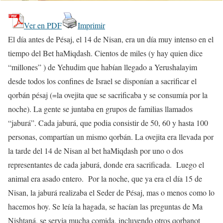
Ver en PDF
Imprimir
El día antes de Pésaj, el 14 de Nisan, era un día muy intenso en el
tiempo del Bet haMiqdash. Cientos de miles (y hay quien dice
“millones” ) de Yehudim que habían llegado a Yerushalayim
desde todos los confines de Israel se disponían a sacrificar el
qorbán pésaj (=la ovejita que se sacrificaba y se consumía por la
noche). La gente se juntaba en grupos de familias llamados
“jaburá”. Cada jaburá, que podia consistir de 50, 60 y hasta 100
personas, compartían un mismo qorbán. La ovejita era llevada por
la tarde del 14 de Nisan al bet haMiqdash por uno o dos
representantes de cada jaburá, donde era sacrificada. Luego el
animal era asado entero. Por la noche, que ya era el día 15 de
Nisan, la jaburá realizaba el Seder de Pésaj, mas o menos como lo
hacemos hoy. Se leía la hagada, se hacían las preguntas de Ma
Nishtaná, se servia mucha comida, incluyendo otros qorbanot