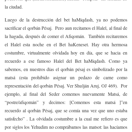
la ciudad.
Luego de la destrucción del bet haMiqdash, ya no podemos
sacrificar el qorbán Pésaj. Pero aun recitamos el Halel, al final de
la hagada, después de comer el Afiqomán. También recitaremos
el Halel esta noche en el Bet haKeneset. Hay otra hermosa
costumbre, virtualmente olvidada hoy en día, que se hacia en
recuerdo a ese famoso Halel del Bet haMiqdash. Como ya
sabemos, en nuestros días el qorbán pésaj es simbolizado por la
matsá (esta prohibido asignar un pedazo de carne como
representación del qorbán Pésaj. Ver Shulján Aruj, OJ 469). Por
ejemplo, al final del Seder comemos nuevamente Matsá, de
“postre/afiqomán” y decimos: [Comemos esta matsá ]”en
recuerdo al qorbán Pésaj, que se comía una vez que uno estaba
satisfecho” . La olvidada costumbre a la cual me refiero es que
por siglos los Yehudim no comprábamos las matsot: las hacíamos