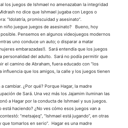
al los juegos de Ishmael no amenazaban la integridad
El Midrash no dice que Ishmael jugaba con Legos o
ra: “Idolatría, promiscuidad y asesinato”.
un niño juegue juegos de asesinato? Bueno, hoy
 posible. Pensemos en algunos videojuegos modernos
ntras uno conduce un auto; o disparar a matar
 mujeres embarazadas!). Sará entendía que los juegos
a personalidad del adulto. Sará no podía permitir que
guir el camino de Abraham, fuera educado con “los
 influencia que los amigos, la calle y los juegos tienen
 a cambiar. ¿Por qué? Porque Hagar, la madre
cupación de Sará. Una vez más los Jajamim iluminan las
onó a Hagar por la conducta de Ishmael y sus juegos.
hijo está haciendo? ¿No ves cómo esos juegos van a
 contestó: “metsajeq”, “Ishmael está jugando”, en otras
ay que tomarlos en serio”. Hagar es una madre