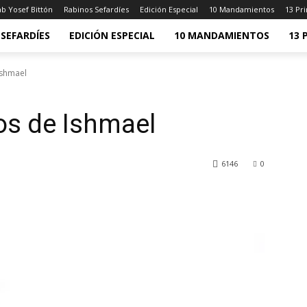
b Yosef Bittón
Rabinos Sefardíes
Edición Especial
10 Mandamientos
13 Pri
SEFARDÍES
EDICIÓN ESPECIAL
10 MANDAMIENTOS
13 
Ishmael
os de Ishmael
6146
0