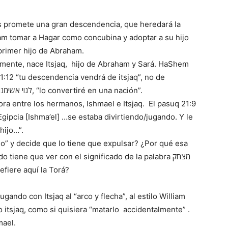
s promete una gran descendencia, que heredará la
am tomar a Hagar como concubina y adoptar a su hijo
primer hijo de Abraham.
amente, nace Itsjaq, hijo de Abraham y Sará. HaShem
Ishmael. Aunque a Ishmael, por ser tu hijo, לגוי אשימנו, “lo convertiré en una nación”.
ora entre los hermanos, Ishmael e Itsjaq. El pasuq 21:9
 Egipcia [Ishma’el] …se estaba divirtiendo/jugando. Y le
hijo…”.
o” y decide que lo tiene que expulsar? ¿Por qué esa
iene que ver con el significado de la palabra מצחק
efiere aquí la Torá?
ando con Itsjaq al “arco y flecha”, al estilo William
 itsjaq, como si quisiera “matarlo accidentalmente” .
mael.