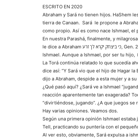
ESCRITO EN 2020
Abraham y Sará no tienen hijos. HaShem le
tierra de Canaan. Sará le propone a Abrah
como propio. Así es como nace Ishmael, el 
En nuestra Parashá, finalmente, y milagros
le dice a Abraham כי ביצחק יקרא לך זרע, Gen. 21:12 “tu descendencia vendrá de itsjaq”, no de
La Torá continúa relatado lo que sucedía ah
dice así: “Y Sará vio que el hijo de Hagar la
dijo a Abraham, despide a esta mujer y a su 
¿Qué pasó aquí? ¿Sará ve a Ishmael “jugand
reacción aparentemente tan exagerada? Todo t
“divirtiéndose, jugando”. ¿A que juegos se r
Hay varias opiniones. Veamos dos.
Según una primera opinión Ishmael estaba jug
Tell, practicando su puntería con el pequeño
Al ver esto, obviamente, Sará expulsa a ish