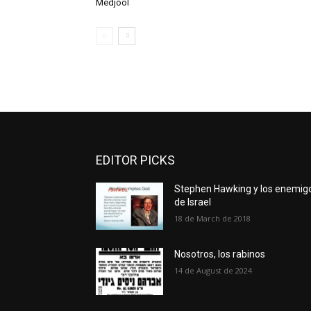
Medjool
EDITOR PICKS
Stephen Hawking y los enemig
de Israel
18 de March de 2018
Nosotros, los rabinos
14 de August de 2024