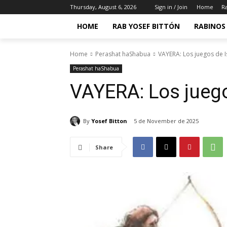
Thursday, August 6, 2026
Sign in / Join
Home
Ra
HOME
RAB YOSEF BITTÓN
RABINOS 
Home
Perashat haShabua
VAYERA: Los juegos de 
Perashat haShabua
VAYERA: Los jueg
By
Yosef Bitton
5 de November de 2025
Share