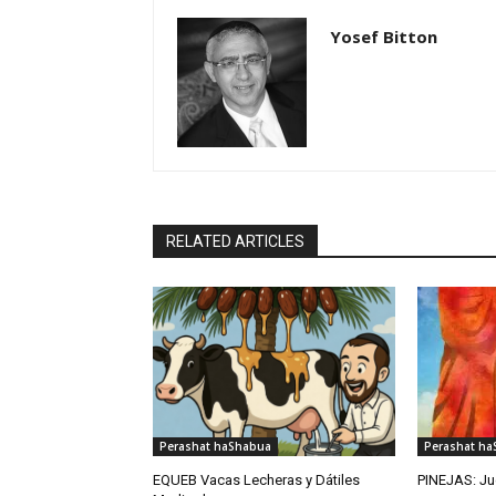
Yosef Bitton
RELATED ARTICLES
Perashat haShabua
Perashat h
EQUEB Vacas Lecheras y Dátiles
PINEJAS: J