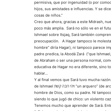
permisiva, que por ingenuidad (o por comod
hijos, sus amistades e influencias. Y se dic
cosas de niños.”
Creo que ahora, gracias a este Midrash, nue
poco más amplia. Sará no sólo ve en el futur
Ishmael sobre Itsjaq, Sará también compre
preocupación. A Hagar tampoco le molesta
hombre” diría Hagar), ni tampoco parece im
padre predica, la Abodá Zará (“que Ishmael,
de Abraham o ser una persona normal, como e
educativa de Hagar no era diferente, sino t
hablar…
Y al final vemos que Sará tuvo mucha razón
de Ishmael ויהי רובה קשת “un arquero” (de arco y flecha). El hijo de Abraham no se convirtió en un
hombre de Dios, como su padre. Ni tampoco
siendo lo que jugó de chico: un violento caz
Tenemos mucho que aprender de Sará. Entr