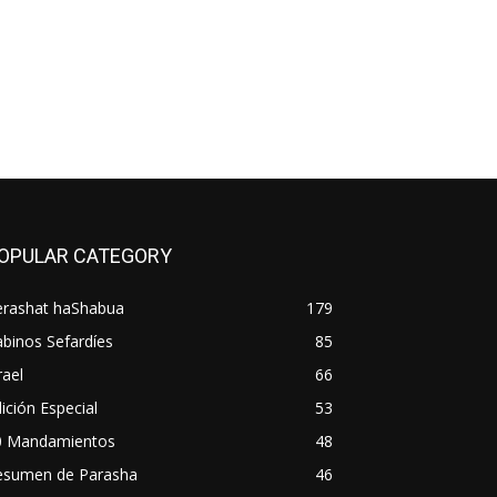
OPULAR CATEGORY
erashat haShabua
179
binos Sefardíes
85
rael
66
ición Especial
53
0 Mandamientos
48
esumen de Parasha
46