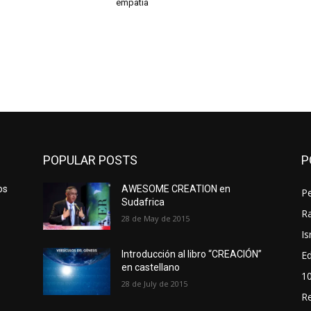
empatía
POPULAR POSTS
P
os
AWESOME CREATION en
P
Sudafrica
Ra
28 de May de 2015
Is
Ed
Introducción al libro “CREACIÓN”
en castellano
1
28 de July de 2015
R