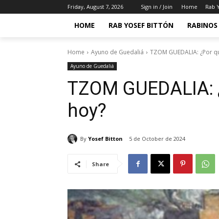
Friday, August 7, 2026
Sign in / Join
Home
Rab Y
HOME
RAB YOSEF BITTÓN
RABINOS 
Home
Ayuno de Guedaliá
TZOM GUEDALIA: ¿Por q
Ayuno de Guedaliá
TZOM GUEDALIA: 
hoy?
By
Yosef Bitton
5 de October de 2024
Share