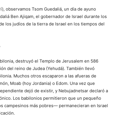
rí), observamos Tsom Guedaliá, un día de ayuno
edaliá Ben Ajiqam, el gobernador de Israel durante los
de los judíos de la tierra de Israel en los tiempos del
o
ilonia, destruyó el Templo de Jerusalem en 586
ción del reino de Judea (Yehudá). También llevó
ilonia. Muchos otros escaparon a las afueras de
món, Moab (hoy Jordania) o Edom. Una vez que
dependiente dejó de existir, y Nebujadnetsar declaró a
ónico. Los babilonios permitieron que un pequeño
los campesinos más pobres— permanecieran en Israel
ficación.