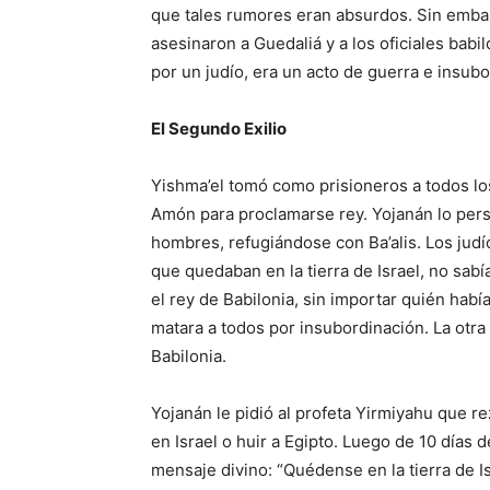
que tales rumores eran absurdos. Sin embar
asesinaron a Guedaliá y a los oficiales bab
por un judío, era un acto de guerra e insub
El Segundo Exilio
Yishma’el tomó como prisioneros a todos lo
Amón para proclamarse rey. Yojanán lo pers
hombres, refugiándose con Ba’alis. Los judí
que quedaban en la tierra de Israel, no sab
el rey de Babilonia, sin importar quién habí
matara a todos por insubordinación. La otra
Babilonia.
Yojanán le pidió al profeta Yirmiyahu que re
en Israel o huir a Egipto. Luego de 10 días 
mensaje divino: “Quédense en la tierra de Is