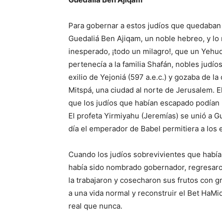
Para gobernar a estos judíos que quedaban e
Guedaliá Ben Ajiqam, un noble hebreo, y l
inesperado, ¡todo un milagro!, que un Yehu
pertenecía a la familia Shafán, nobles judío
exilio de Yejoniá (597 a.e.c.) y gozaba de l
Mitspá, una ciudad al norte de Jerusalem. El
que los judíos que habían escapado podían re
El profeta Yirmiyahu (Jeremías) se unió a 
día el emperador de Babel permitiera a los e
Cuando los judíos sobrevivientes que hab
había sido nombrado gobernador, regresaron 
la trabajaron y cosecharon sus frutos con g
a una vida normal y reconstruir el Bet HaM
real que nunca.