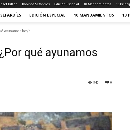
osef Bittón
Rabinos Sefardíes
Edición Especial
10 Mandamientos
13 Princi
SEFARDÍES
EDICIÓN ESPECIAL
10 MANDAMIENTOS
13 
ué ayunamos hoy?
¿Por qué ayunamos
940
0