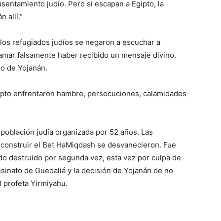
asentamiento judío. Pero si escapan a Egipto, la
 allí.”
 los refugiados judíos se negaron a escuchar a
amar falsamente haber recibido un mensaje divino.
go de Yojanán.
gipto enfrentaron hambre, persecuciones, calamidades
 población judía organizada por 52 años. Las
econstruir el Bet HaMiqdash se desvanecieron. Fue
o destruido por segunda vez, esta vez por culpa de
esinato de Guedaliá y la decisión de Yojanán de no
l profeta Yirmiyahu.