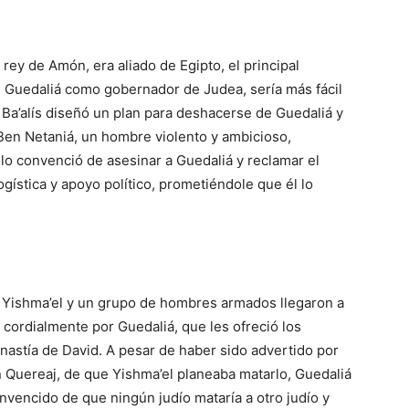
 rey de Amón, era aliado de Egipto, el principal
on Guedaliá como gobernador de Judea, sería más fácil
, Ba’alís diseñó un plan para deshacerse de Guedaliá y
 Ben Netaniá, un hombre violento y ambicioso,
 lo convenció de asesinar a Guedaliá y reclamar el
logística y apoyo político, prometiéndole que él lo
, Yishma’el y un grupo de hombres armados llegaron a
 cordialmente por Guedaliá, que les ofreció los
nastía de David. A pesar de haber sido advertido por
n Quereaj, de que Yishma’el planeaba matarlo, Guedaliá
vencido de que ningún judío mataría a otro judío y