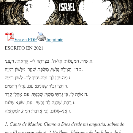
Ver en PDF
Imprimir
ESCRITO EN 2021
א שִׁיר, הַמַּעֲלוֹת: אֶל-ה’, בַּצָּרָתָה לִּי– קָרָאתִי, וַיַּעֲנֵנִי.
ב ה’–הַצִּילָה נַפְשִׁי, מִשְּׂפַת-שֶׁקֶר: מִלָּשׁוֹן רְמִיָּה.
ג מַה-יִּתֵּן לְךָ, וּמַה-יֹּסִיף לָךְ– לָשׁוֹן רְמִיָּה.
ד חִצֵּי גִבּוֹר שְׁנוּנִים; עִם, גַּחֲלֵי רְתָמִים.
ה אוֹיָה-לִי, כִּי-גַרְתִּי מֶשֶׁךְ; שָׁכַנְתִּי, עִם-אָהֳלֵי קֵדָר.
ו רַבַּת, שָׁכְנָה-לָּהּ נַפְשִׁי– עִם, שׂוֹנֵא שָׁלוֹם.
ז אֲנִי-שָׁלוֹם, וְכִי אֲדַבֵּר; הֵמָּה, לַמִּלְחָמָה.
1. Canto de Maalot. Clamo a Dios desde mi angustia, sabiendo
que Él me responderá. 2 HaShem, libérame de los labios de la