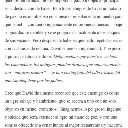
pueblos, en realidad, no les importa la paz. Su objetivo principal
es la destrucción de Israel. Para los enemigos de Israel un tratado
de paz no es un objetivo en sí mismo: es solamente un medio para
que Israel —confiando ingenuamente en promesas huecas— baje
su guardia, se debilite y se exponga más fácilmente a los ataques
de sus vecinos. Pero después de haberse quemado repetidas veces
con las brasas de retama, David superó su ingenuidad. Y expresó
aquí sus palabras de dolor:
Debo aceptar que nuestros vecinos —
los Ishmaelitas, los antiguos pueblos árabes, que supuestamente
son “nuestros primos”— se han contagiado del odio existencial
que Amaleq tiene por los judíos
.
Creo que David finalmente reconoce que este enemigo es como
un tigre salvaje y hambriento, que se acerca a uno con un solo
objetivo en mente ¡comernos! Imaginemos lo peligroso, ingenuo
y suicida que sería extender al tigre mi mano de paz, y con una
sonrisa ofrecerle ir a cenar juntos al mejor restaurante (¡y hacerme