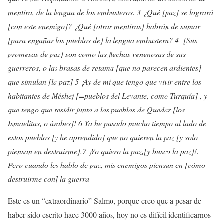
mentira, de la lengua de los embusteros. 3 ¿Qué [paz] se logrará
[con este enemigo]? ¿Qué [otras mentiras] habrán de sumar
[para engañar los pueblos de] la lengua embustera? 4 [Sus
promesas de paz] son como las flechas venenosas de sus
guerreros, o las brasas de retama [que no parecen ardientes]
que simulan [la paz] 5 ¡Ay de mí que tengo que vivir entre los
habitantes de Méshej [=pueblos del Levante, como Turquía] , y
que tengo que residir junto a los pueblos de Quedar [los
Ismaelitas, o árabes]! 6 Ya he pasado mucho tiempo al lado de
estos pueblos [y he aprendido] que no quieren la paz [y solo
piensan en destruirme].7 ¡Yo quiero la paz,[y busco la paz]!.
Pero cuando les hablo de paz, mis enemigos piensan en [cómo
destruirme con] la guerra
Este es un “extraordinario” Salmo, porque creo que a pesar de
haber sido escrito hace 3000 años, hoy no es difícil identificarnos