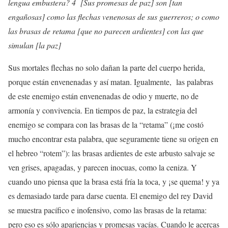
lengua embustera? 4 [Sus promesas de paz] son [tan
engañosas] como las flechas venenosas de sus guerreros; o como
las brasas de retama [que no parecen ardientes] con las que
simulan [la paz]
Sus mortales flechas no solo dañan la parte del cuerpo herida,
porque están envenenadas y así matan. Igualmente, las palabras
de este enemigo están envenenadas de odio y muerte, no de
armonía y convivencia. En tiempos de paz, la estrategia del
enemigo se compara con las brasas de la “retama” (¡me costó
mucho encontrar esta palabra, que seguramente tiene su origen en
el hebreo “rotem”): las brasas ardientes de este arbusto salvaje se
ven grises, apagadas, y parecen inocuas, como la ceniza. Y
cuando uno piensa que la brasa está fría la toca, y ¡se quema! y ya
es demasiado tarde para darse cuenta. El enemigo del rey David
se muestra pacífico e inofensivo, como las brasas de la retama:
pero eso es sólo apariencias y promesas vacías. Cuando le acercas