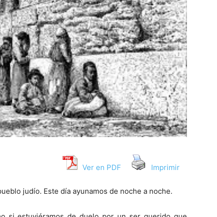
Ver en PDF
Imprimir
 pueblo judío. Este día ayunamos de noche a noche.
o si estuviéramos de duelo por un ser querido que