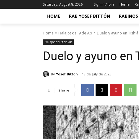
Saturday, August 8, 2026
Sign in / Join
Home
Ra
HOME
RAB YOSEF BITTÓN
RABINOS 
Home
Halajot del 9 de Ab
Duelo y ayuno en Tish'
Halajot del 9 de Ab
Duelo y ayuno en 
By
Yosef Bitton
18 de July de 2023
Share