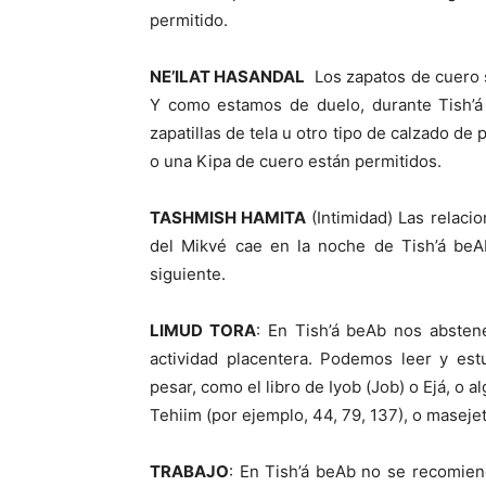
permitido.
NE’ILAT HASANDAL
Los zapatos de cuero se
Y como estamos de duelo, durante Tish’
zapatillas de tela u otro tipo de calzado de
o una Kipa de cuero están permitidos.
TASHMISH HAMITA
(Intimidad) Las relaci
del Mikvé cae en la noche de Tish’á beA
siguiente.
LIMUD TORA
: En Tish’á beAb nos absten
actividad placentera. Podemos leer y est
pesar, como el libro de Iyob (Job) o Ejá, o 
Tehiim (por ejemplo, 44, 79, 137), o masejet
TRABAJO
: En Tish’á beAb no se recomiend