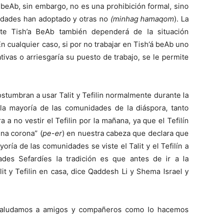
 beAb, sin embargo, no es una prohibición formal, sino
idades han adoptado y otras no
(minhag hamaqom
). La
nte Tish’a BeAb también dependerá de la situación
En cualquier caso, si por no trabajar en Tish’á beAb uno
tivas o arriesgaría su puesto de trabajo, se le permite
stumbran a usar Talit y Tefilin normalmente durante la
a mayoría de las comunidades de la diáspora, tanto
 no vestir el Tefilin por la mañana, ya que el Tefilín
una corona” (
pe-er
) en nuestra cabeza que declara que
ría de las comunidades se viste el Talit y el Tefilín a
des Sefardíes la tradición es que antes de ir a la
t y Tefilin en casa, dice Qaddesh Li y Shema Israel y
 saludamos a amigos y compañeros como lo hacemos