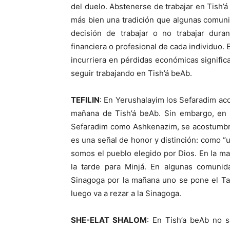
del duelo. Abstenerse de trabajar en Tish’á
más bien una tradición que algunas comun
decisión de trabajar o no trabajar dura
financiera o profesional de cada individuo. 
incurriera en pérdidas económicas significa
seguir trabajando en Tish’á beAb.
TEFILIN
: En Yerushalayim los Sefaradim aco
mañana de Tish’á beAb. Sin embargo, en l
Sefaradim como Ashkenazim, se acostumbra a
es una señal de honor y distinción: como “
somos el pueblo elegido por Dios. En la mayo
la tarde para Minjá. En algunas comunida
Sinagoga por la mañana uno se pone el Tali
luego va a rezar a la Sinagoga.
SHE-ELAT SHALOM
: En Tish’a beAb no