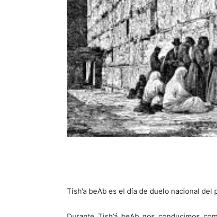
Tish’a beAb es el día de duelo nacional del
Durante Tish’á beAb nos conducimos com