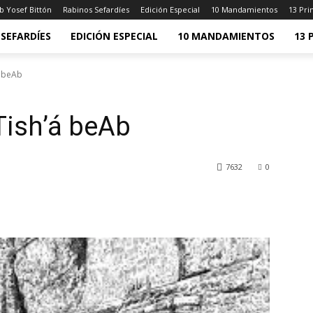
b Yosef Bittón
Rabinos Sefardíes
Edición Especial
10 Mandamientos
13 Pri
SEFARDÍES
EDICIÓN ESPECIAL
10 MANDAMIENTOS
13 
á beAb
Tish’á beAb
7632
0